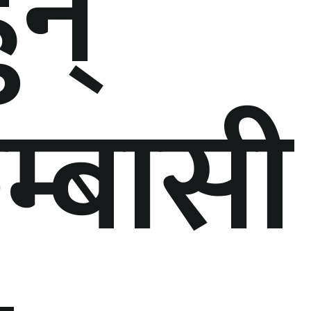
ुन्
म्बासी