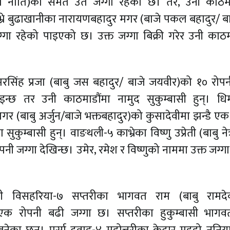
ा नाति)को समेत उतै जग्गा रहेको छ। तर, उनी काठमा
काभ्रे बुढाखानीका नारायणबहादुर मगर (बाजे पकल बहादुर/ ब
्गा रहेको पाइएको छ। उक्त जग्गा बिक्री गरेर उनी काठम
सिंह प्रजा (बाबु जस बहादुर/ बाजे जयवीर)को १० रोप
ाइन्छ तर उनी काठमाडौंमा नामुद सुकुम्बासी हुन्। ध
र (बाबु अर्जुन/बाजे भक्तबहादुर)को कुसादेवीमा झन्डै एक
कुम्बासी हुन्। वाङथली-५ काभ्रेका विष्णु उप्रेती (बाबु नेत
ी जग्गा देखिन्छ। उमेर, रमेश र विष्णुको नाममा उक्त जग्गा
ासी विसहरिया-७ सप्तरीका भागवत राम (बाबु रामदेव
क रोपनी बढी जग्गा छ। सप्तरीका हुकुम्बासी भागव