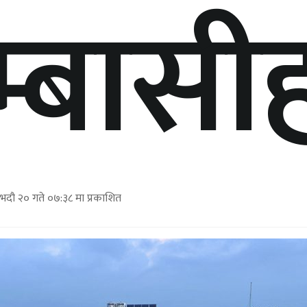
म्बासी
 भदौ २० गते ०७:३८ मा प्रकाशित