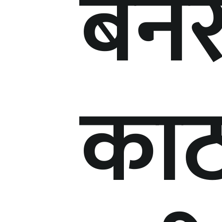
बने
काठ