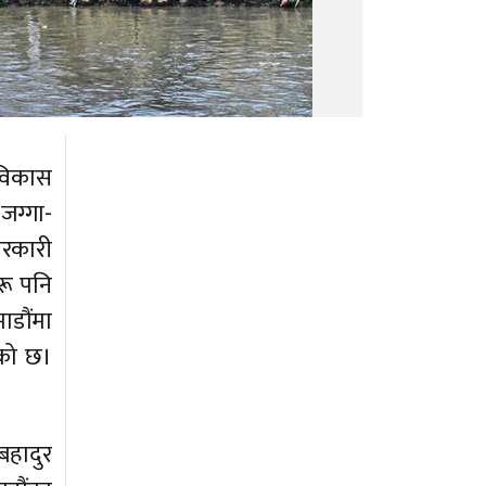
 विकास
 जग्गा-
सरकारी
रू पनि
ाडौंमा
एको छ।
बहादुर