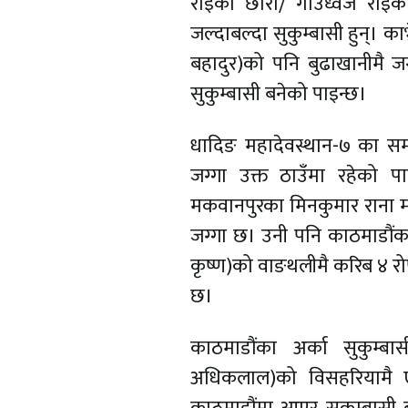
राईका छोरा/ गाउध्वज राईक
जल्दाबल्दा सुकुम्बासी हुन्। 
बहादुर)को पनि बुढाखानीमै जग
सुकुम्बासी बनेको पाइन्छ।
धादिङ महादेवस्थान-७ का समर
जग्गा उक्त ठाउँमा रहेको प
मकवानपुरका मिनकुमार राना मग
जग्गा छ। उनी पनि काठमाडौंका सु
कृष्ण)को वाङथलीमै करिब ४ रोपन
छ।
काठमाडौंका अर्का सुकुम्ब
अधिकलाल)को विसहरियामै ए