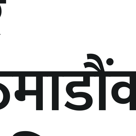
र
माडौं