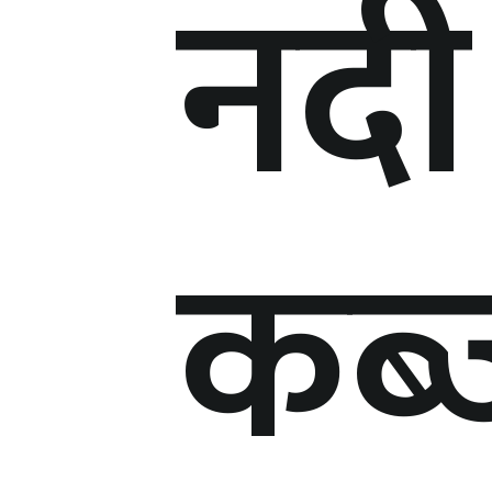
नदी
कब्ज