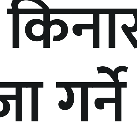
 किना
ा गर्ने