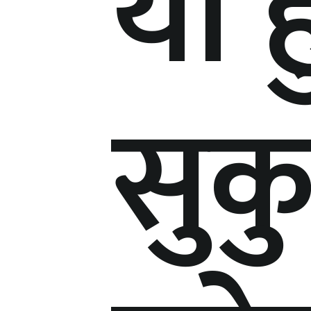
यी ह
सुकु