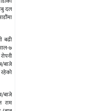
डौंका
ाबु दल
ाडौंमा
नी बढी
िमाल-७
 रोपनी
्र/बाजे
 रहेको
/बाजे
त राम