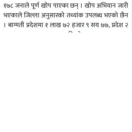
१७८ जनाले पूर्ण खोप पाएका छन् । खोप अभियान जारी
भएकाले जिल्ला अनुसारको तथ्यांक उपलब्ध भएको छैन
। बाग्मती प्रदेशमा १ लाख ७२ हजार ९ सय ७७, प्रदेश २
मा १ हजार ८ सय ५९ र गण्डकी प्रदेशमा ३६ हजार ३ सय
४२ जनाले खोप लगाएका छन् ।
स्वास्थ्य मन्त्रालयको तथ्यांक अनुसार पछिल्लो २४
घण्टामा ३ हजार ११४ जना नयाँ संक्रमित थपिएका छन् ।
१४ हजार ९१० वटा नमुनाको पिसिआर परिक्षण गर्दा उक्त
संख्या थपिएका हो । यस बिचमा २ हजार १ सय ९७ जना
निको भएर घर फर्केका छन् । १६ जनाको मृत्यु भएको
अधिकारीहरुले बताएका छन् ।
हाल देशभर २५ हजार ८६ जना संक्रमित घरमा बसेका