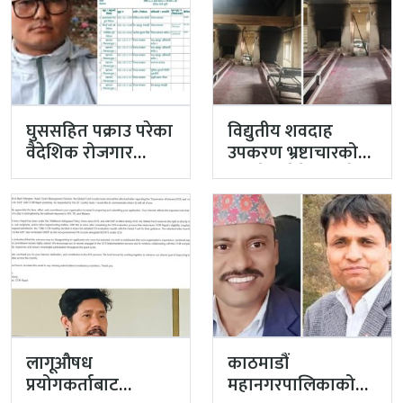
घुससहित पक्राउ परेका
विद्युतीय शवदाह
वैदेशिक रोजगार
उपकरण भ्रष्टाचारको
विभागका नासु मस्राङ्गी
मुद्दा हेर्दा हेर्दैमा राखेर
भ्रष्टाचारी ठहर
टुंग्याइँदै
लागूऔषध
काठमाडौं
प्रयोगकर्ताबाट
महानगरपालिकाको