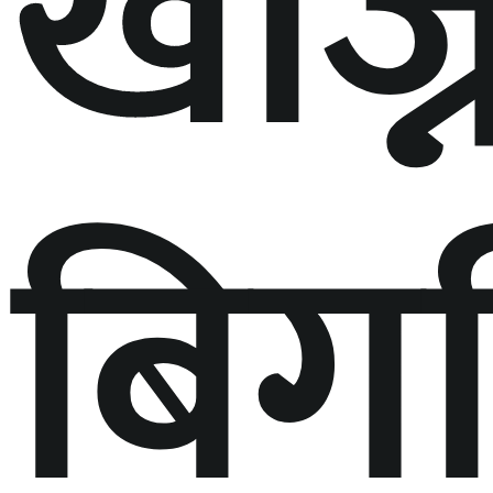
खोज्
बिग