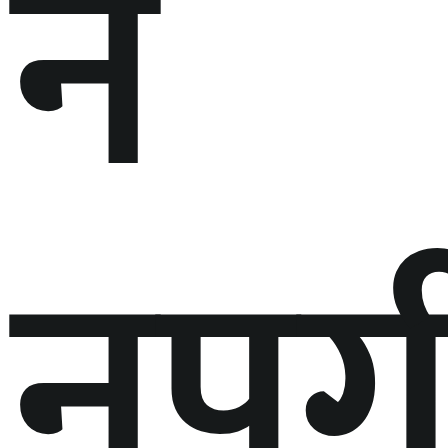
नै
नपुग