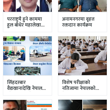
परराष्ट्रमै हुने काममा
अनामनगरमा वृहत्त
हुल बाँधेर महालेखा
रक्तदान कार्यक्रम
नियन्त्रक कार्यालयको
टोली मिसन…
सिंहदरबार
विशेष परीक्षाको
वैद्यखानादेखि नेपाल
नतिजामा नेपालकाे
औषधि लिमिटेडसम्म
मेडिकल शिक्षाको
प्रधानमन्त्रीको
गुणस्तर अब्बल
प्राथमिकतामा