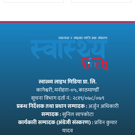
सीसीएम उपाध्यक्ष
प्रमुख प्रशासकीय
बनेका गुरुङको अवैध
अधिकृतमा अर्याल,
इमेलले उठायो
सहसचिव केसी
अध्यक्ष…
अख्तियारबाट ‘आउट’
स्वास्थ्य लाइभ मिडिया प्रा. लि.
कागेश्वरी, मनाेहरा-०५, काठमाण्डौँ
सूचना विभाग दर्ता नं.: २८१९/०७८/०७९
प्रबन्ध निर्देशक तथा प्रधान सम्पादक :
अर्जुन अधिकारी
सम्पादक :
सुनिल सापकोटा
कार्यकारी सम्पादक (अंग्रेजी संस्करण) :
प्रविन कुमार
यादव