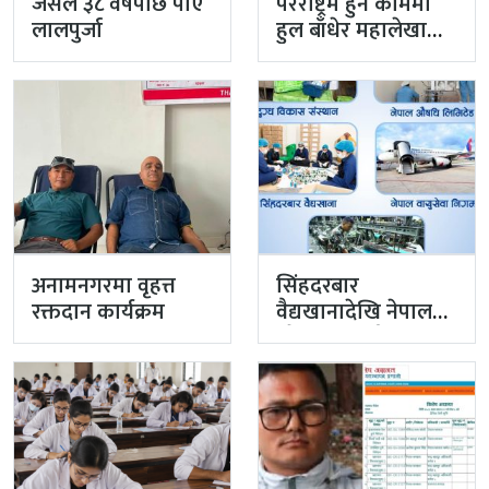
जसले ३८ वर्षपछि पाए
परराष्ट्रमै हुने काममा
लालपुर्जा
हुल बाँधेर महालेखा
नियन्त्रक कार्यालयको
टोली मिसन…
अनामनगरमा वृहत्त
सिंहदरबार
रक्तदान कार्यक्रम
वैद्यखानादेखि नेपाल
औषधि लिमिटेडसम्म
प्रधानमन्त्रीको
प्राथमिकतामा