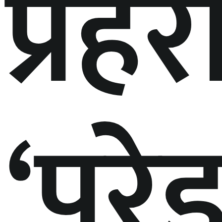
प्रह
‘परेड