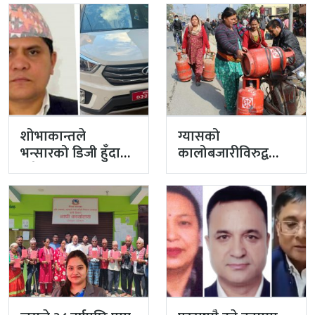
शोभाकान्तले
ग्यासको
भन्सारको डिजी हुँदा
कालोबजारीविरुद्व
लगेको गाडी
प्रहरीको एक्सन
अहिलेसम्म गरेनन्
फिर्ता