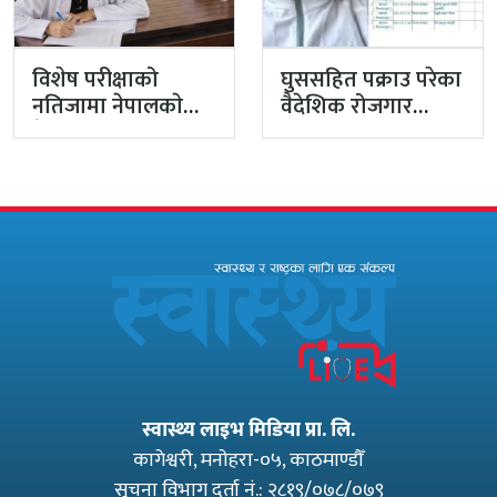
विशेष परीक्षाको
घुससहित पक्राउ परेका
नतिजामा नेपालकाे
वैदेशिक रोजगार
मेडिकल शिक्षाको
विभागका नासु मस्राङ्गी
गुणस्तर अब्बल
भ्रष्टाचारी ठहर
स्वास्थ्य लाइभ मिडिया प्रा. लि.
कागेश्वरी, मनाेहरा-०५, काठमाण्डौँ
सूचना विभाग दर्ता नं.: २८१९/०७८/०७९