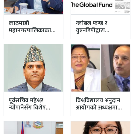
काठमाडौं
ग्लोबल फण्ड र
महानगरपालिकाका
युएनडिपीद्वारा
प्रमुख प्रशासकीय
सरकारको
अधिकृत गुरागाईं घर
पारदर्शितामाथि नांगो
गए
प्रहार, नियमविपरीत
विवादास्पद…
पूर्वसचिव महेश्वर
विश्वविद्यालय अनुदान
न्यौपानेसँग विशेष
आयोगको अध्यक्षमा
अदालतले माग्यो साढे
खड्गबहादुर केसी,
४ लाख धरौटी
सचिवमा नर्स रोजी
श्रेष्ठ…