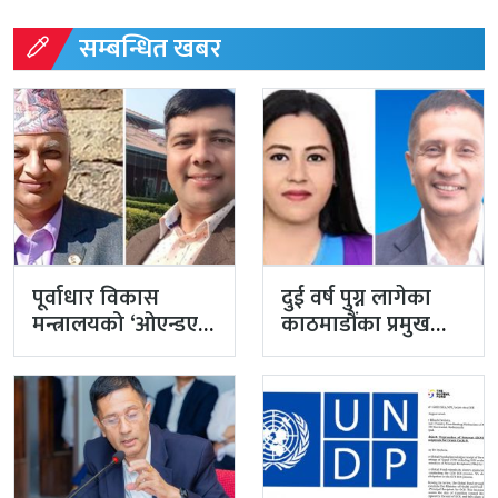
सम्बन्धित खबर
पूर्वाधार विकास
दुई वर्ष पुग्न लागेका
मन्त्रालयको ‘ओएन्डएम’
काठमाडौंका प्रमुख
नटुंगिदा प्रशासनका
प्रशासकीय अधिकृत
सहसचिवको भएन
गुरागाईं अवकाशमा,…
व्यवस्थापन