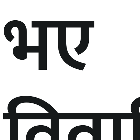
भए
विवा