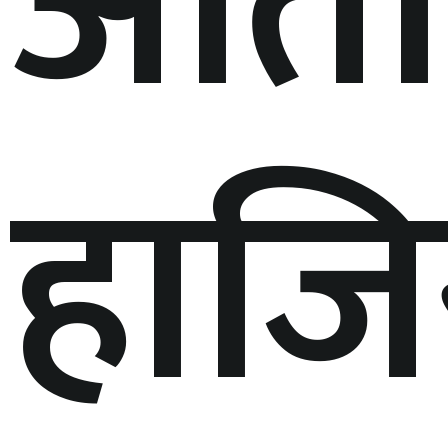
अतिर
हाजि