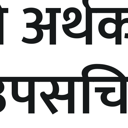
ने अर्थ
्वउपसच