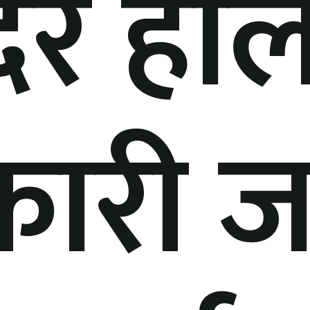
िर हाल
ारी जग