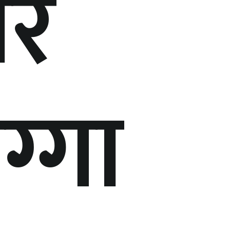
ेर
्गा