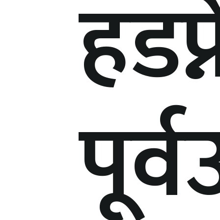
हडप्
पूर