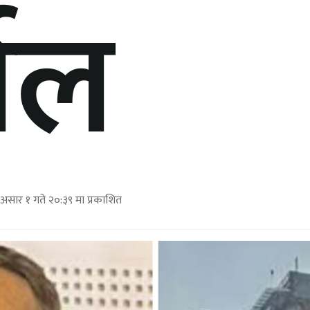
याल
सार १ गते २०:३९ मा प्रकाशित