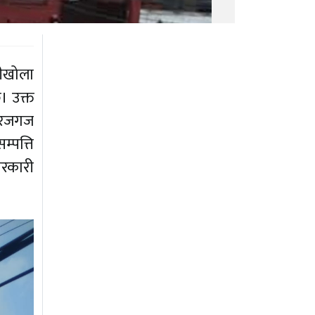
बीखोला
। उक्त
य रजगज
्पत्ति
सरकारी
।