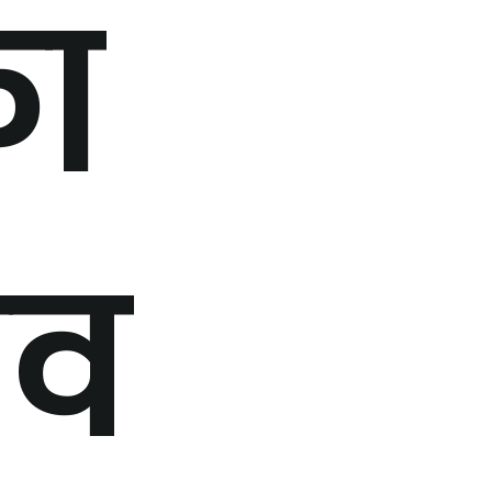
का
िव