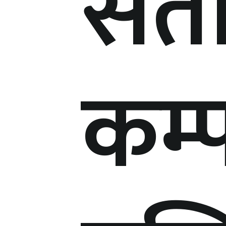
सेत
कम्प