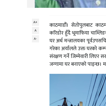
A+
काठमाडौं। सेतोपुलबाट काठम
A
करिडोर हुँदै भूमाफिया चाम्लि
A-
घर अर्थ मन्त्रालयका पूर्वउप
गरेका अर्यालले उक्त घरको कम्
संरक्षण गर्ने जिम्मेवारी लि
जग्गामा घर बनाएको पाइन्छ। मन्