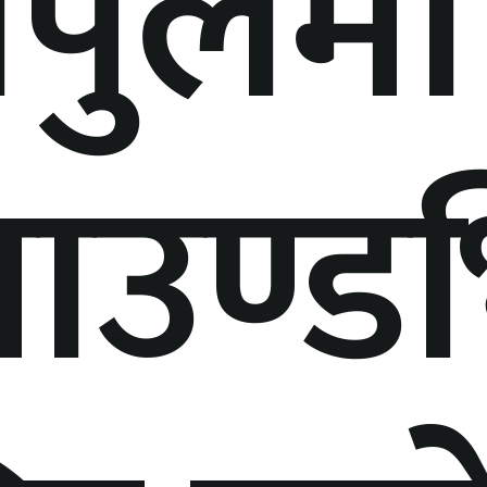
ोपुलमा
ाउण्डभ