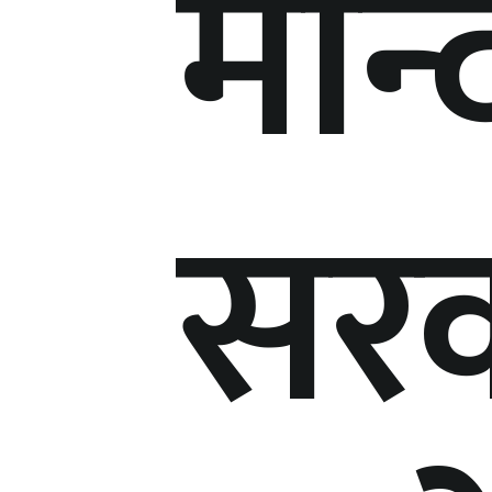
मन्द
सरक