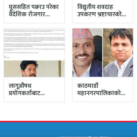
घुससहित पक्राउ परेका
विद्युतीय शवदाह
वैदेशिक रोजगार
उपकरण भ्रष्टाचारको
विभागका नासु मस्राङ्गी
मुद्दा हेर्दा हेर्दैमा राखेर
भ्रष्टाचारी ठहर
टुंग्याइँदै
लागूऔषध
काठमाडौं
प्रयोगकर्ताबाट
महानगरपालिकाको
सीसीएम उपाध्यक्ष
प्रमुख प्रशासकीय
बनेका गुरुङको अवैध
अधिकृतमा अर्याल,
इमेलले उठायो
सहसचिव केसी
अध्यक्ष…
अख्तियारबाट ‘आउट’