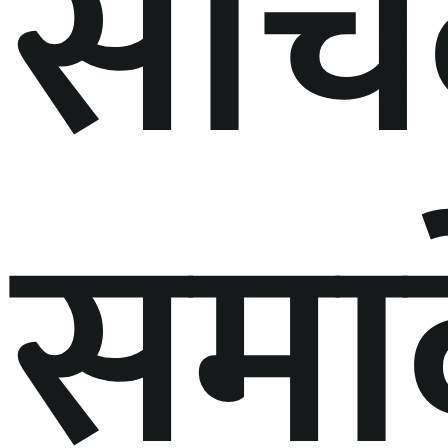
सचि
समा