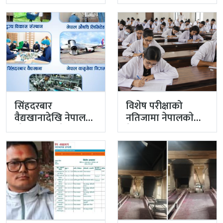
नियन्त्रक कार्यालयको
टोली मिसन…
सिंहदरबार
विशेष परीक्षाको
वैद्यखानादेखि नेपाल
नतिजामा नेपालकाे
औषधि लिमिटेडसम्म
मेडिकल शिक्षाको
प्रधानमन्त्रीको
गुणस्तर अब्बल
प्राथमिकतामा