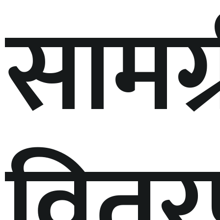
सामग्
वित