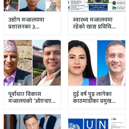
उद्योग मन्त्रालयमा
स्वास्थ्य मन्त्रालयमा
प्रशासनका ३
रहेको खाद्य प्रविधि
सहसचिव फाजिलमा
तथा गुण नियन्त्रण
विभाग विज्ञान…
पूर्वाधार विकास
दुई वर्ष पुग्न लागेका
मन्त्रालयको ‘ओएन्डएम’
काठमाडौंका प्रमुख
नटुंगिदा प्रशासनका
प्रशासकीय अधिकृत
सहसचिवको भएन
गुरागाईं अवकाशमा,…
व्यवस्थापन