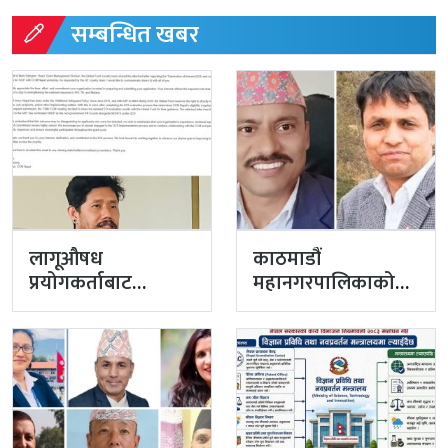
सम्बन्धित खबर
लागूऔषध
काठमाडौं
प्रयोगकर्ताबाट
महानगरपालिकाको
सीसीएम उपाध्यक्ष
प्रमुख प्रशासकीय
बनेका गुरुङको अवैध
अधिकृतमा अर्याल,
इमेलले उठायो
सहसचिव केसी
अध्यक्ष…
अख्तियारबाट ‘आउट’