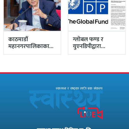
काठमाडौं
ग्लोबल फण्ड र
महानगरपालिकाका
युएनडिपीद्वारा
प्रमुख प्रशासकीय
सरकारको
अधिकृत गुरागाईं घर
पारदर्शितामाथि नांगो
गए
प्रहार, नियमविपरीत
विवादास्पद…