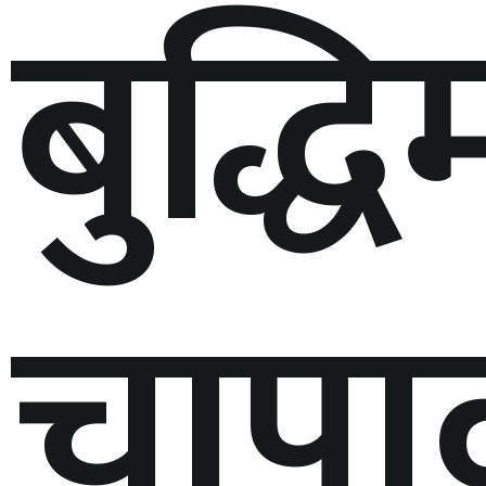
बुद्धि
चापा