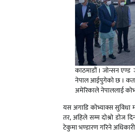
काठमाडौं । जाेन्सन एण्ड 
नेपाल आईपुगेकाे छ । कता
अमेरिकाले नेपाललाई काेभ्
यस अगाडि काेभ्याक्स सुविधा 
तर, अहिले सम्म दाेश्राे डाेज द
टेकुमा भण्डारण गरिने अधिकार