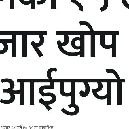
जार खाेप
आईपुग्याे
असार २८ गते १०:३८ मा प्रकाशित