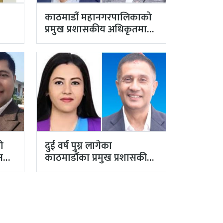
काठमाडौं महानगरपालिकाको
प्रमुख प्रशासकीय अधिकृतमा
यो
अर्याल, सहसचिव केसी
अख्तियारबाट ‘आउट’
ो
दुई वर्ष पुग्न लागेका
सनका
काठमाडौंका प्रमुख प्रशासकीय
ापन
अधिकृत गुरागाईं अवकाशमा,…