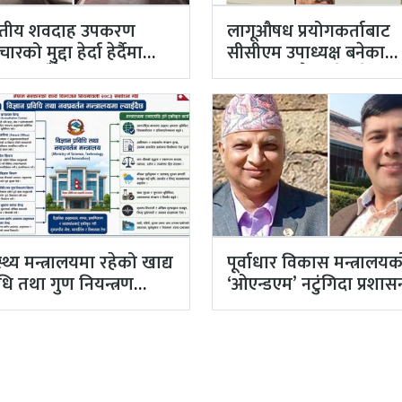
्युतीय शवदाह उपकरण
लागूऔषध प्रयोगकर्ताबाट
टाचारको मुद्दा हेर्दा हेर्दैमा
सीसीएम उपाध्यक्ष बनेका
 टुंग्याइँदै
गुरुङको अवैध इमेलले उठा
अध्यक्ष…
स्थ्य मन्त्रालयमा रहेको खाद्य
पूर्वाधार विकास मन्त्रालयक
िधि तथा गुण नियन्त्रण
‘ओएन्डएम’ नटुंगिदा प्रशा
ाग विज्ञान…
सहसचिवको भएन व्यवस्थ