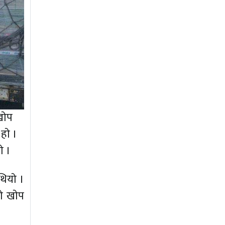
खाेप
ाे ।
े ।
ियाे ।
ाे खाेप