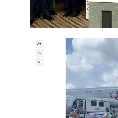
A+
A
A-