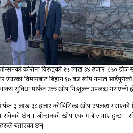
जाेन्सनकाे काेराेना विरूद्दकाे १५ लाख ३४ हजार ८५० डाेज 
र एयरकाे विमानबाट बिहान १० बजे खाेप नेपाल आईपुगेकाे ह
याक्स सुविधा मार्फत उक्त खाेप नि:शुल्क उपलब्ध गराएको हा
मार्फत ३ लाख ३८ हजार काेभिसिल्ड खाेप उपलब्ध गराएकाे थ
िन सकेकाे छैन । जाेन्सनकाे खाेप एक मात्रै लगाए हुन्छ । स
ीहरुले बताएका छन् ।