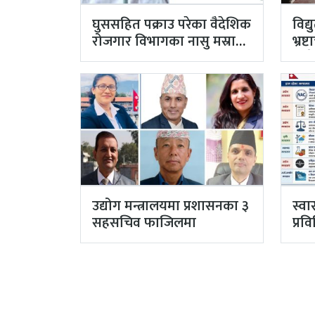
घुससहित पक्राउ परेका वैदेशिक
विद
रोजगार विभागका नासु मस्राङ्गी
भ्रष्
भ्रष्टाचारी ठहर
राखेर
उद्योग मन्त्रालयमा प्रशासनका ३
स्वा
सहसचिव फाजिलमा
प्रव
विभ