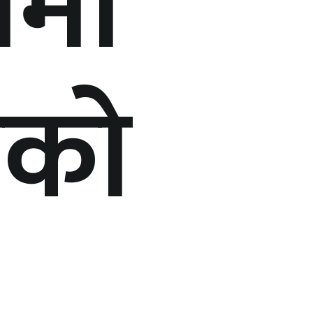
रीमा
ीको