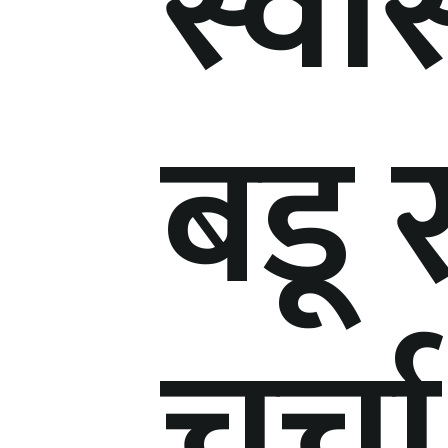
स्वास
बडू 
चर्चा