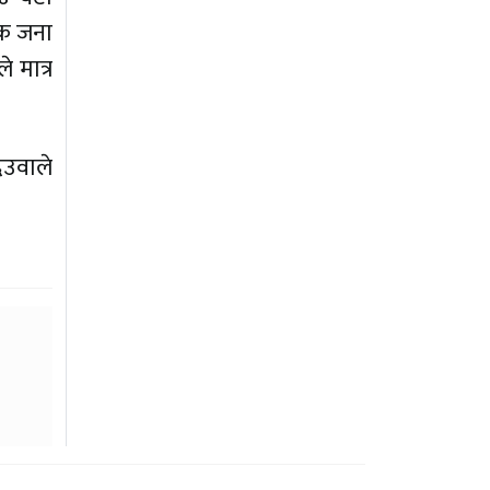
एक जना
े मात्र
ेउवाले