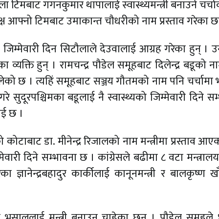
ला टिमबाट गगनकुमार थापालाई स्वास्थ्यमन्त्री बनाउने चर्च
मक्ष आफ्नो टिमबाट उमाकान्त चौधरीको नाम प्रस्ताव गरेका छ
को जिम्मेवारी दिन सिटौलाले देउवालाई आग्रह गरेका हुन् । 
का व्यक्ति हुन् । रामचन्द्र पौडेल समूहबाट दिलेन्द्र बडूको 
चा चलेको छ । त्यहिं समूहबाट सञ्जय गौतमको नाम पनि चर्चामा
बी गरे सुदूरपश्चिमका बडूलाई नै स्वास्थ्यको जिम्मेवारी दिने स
ाई छ ।
 कोटाबाट डा. मीनेन्द्र रिजालको नाम मन्त्रीमा प्रस्ताव आए
मेवारी दिने सम्भावना छ । कांग्रेसले बढीमा ८ वटा मन्त्राल
ज्ञानेन्द्रबहादुर कार्कीलाई कानूनमन्त्री र बालकृष्ण ख
पा भुसाललाई मन्त्री बनाउन चाहेका छन् । पौडेल समूहले