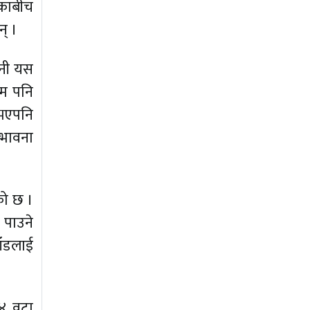
ाकाबीच
न् ।
उनी यस
नाम पनि
 भएपनि
म्भावना
को छ ।
य पाउने
ाँडलाई
 ४ वटा