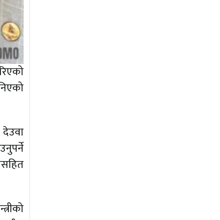
ेरिएको
िनिएको
 देउवा
नुपर्ने
रीसहित
्त्रीको