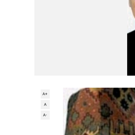
A+
A
A-