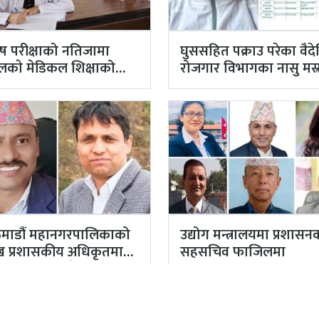
ेष परीक्षाको नतिजामा
घुससहित पक्राउ परेका वैद
ालकाे मेडिकल शिक्षाको
रोजगार विभागका नासु मस्रा
स्तर अब्बल
भ्रष्टाचारी ठहर
माडौं महानगरपालिकाको
उद्योग मन्त्रालयमा प्रशासन
मुख प्रशासकीय अधिकृतमा
सहसचिव फाजिलमा
याल, सहसचिव केसी
तियारबाट ‘आउट’