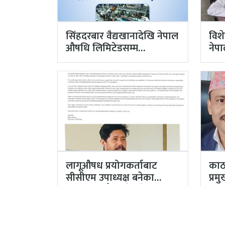
सिंहदरबार वैद्यखानादेखि नेपाल
विश
औषधि लिमिटेडसम्म
नेप
प्रधानमन्त्रीको प्राथमिकतामा
गुण
लागूऔषध प्रयोगकर्ताबाट
काठ
सीसीएम उपाध्यक्ष बनेका
प्र
गुरुङको अवैध इमेलले उठायो
अर्
अध्यक्ष…
अख्