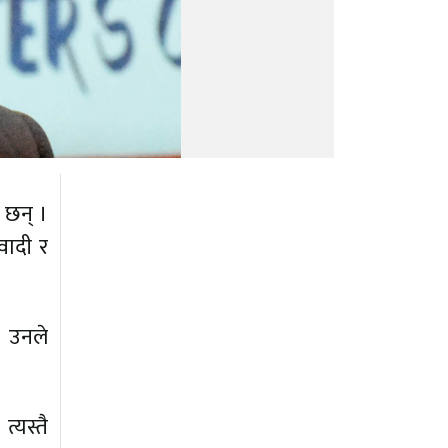
ा छन् ।
वादी र
 । उनले
्यस्तै