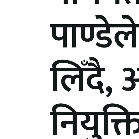
पाण्डे
लिँदै, आ
नियुक्ति