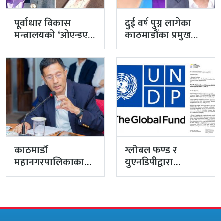
पूर्वाधार विकास
दुई वर्ष पुग्न लागेका
मन्त्रालयको ‘ओएन्डएम’
काठमाडौंका प्रमुख
नटुंगिदा प्रशासनका
प्रशासकीय अधिकृत
सहसचिवको भएन
गुरागाईं अवकाशमा,…
व्यवस्थापन
काठमाडौं
ग्लोबल फण्ड र
महानगरपालिकाका
युएनडिपीद्वारा
प्रमुख प्रशासकीय
सरकारको
अधिकृत गुरागाईं घर
पारदर्शितामाथि नांगो
गए
प्रहार, नियमविपरीत
विवादास्पद…