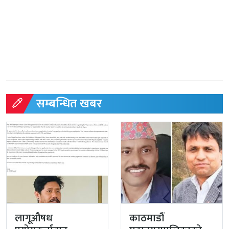
सम्बन्धित खबर
लागूऔषध
काठमाडौं