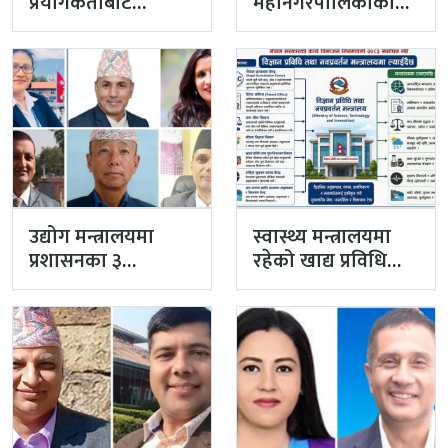
प्रयोगकर्ताबाट
महानगरपालिकाको
सीसीएम उपाध्यक्ष
प्रमुख प्रशासकीय
बनेका गुरुङको अवैध
अधिकृतमा अर्याल,
इमेलले उठायो
सहसचिव केसी
अध्यक्ष…
अख्तियारबाट ‘आउट’
उद्योग मन्त्रालयमा
स्वास्थ्य मन्त्रालयमा
प्रशासनका ३
रहेको खाद्य प्रविधि
सहसचिव फाजिलमा
तथा गुण नियन्त्रण
विभाग विज्ञान…