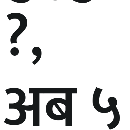
?,
अब ५