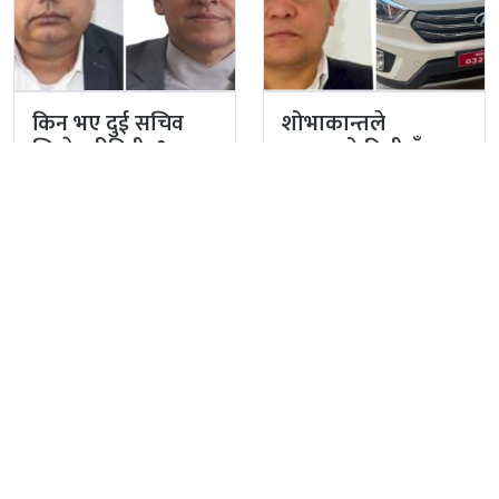
किन भए दुई सचिव
शोभाकान्तले
जिम्मेवारीविहीन?
भन्सारको डिजी हुँदा
लगेको गाडी
अहिलेसम्म गरेनन्
फिर्ता
ग्यासको
जसले ३८ वर्षपछि पाए
कालोबजारीविरुद्व
लालपुर्जा
प्रहरीको एक्सन