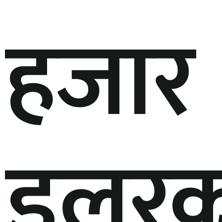
हजार
डलरक