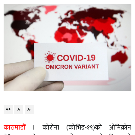
A+
A
A-
काठमाडौं
। कोरोना (कोभिड-१९)को ओमिक्रोन