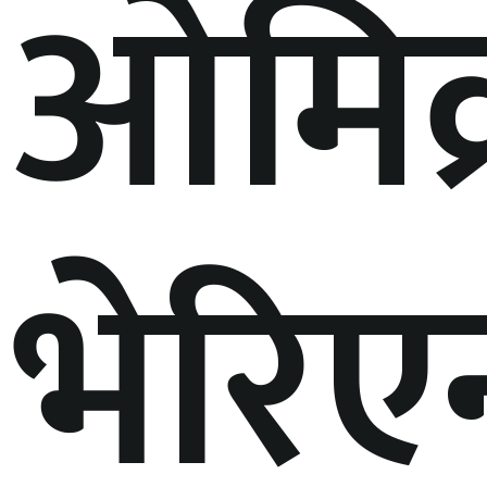
ओमिक
भेरिए