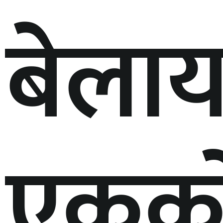
बेला
एकक