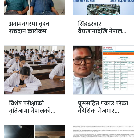
अनामनगरमा वृहत्त
सिंहदरबार
रक्तदान कार्यक्रम
वैद्यखानादेखि नेपाल
औषधि लिमिटेडसम्म
प्रधानमन्त्रीको
प्राथमिकतामा
विशेष परीक्षाको
घुससहित पक्राउ परेका
नतिजामा नेपालकाे
वैदेशिक रोजगार
मेडिकल शिक्षाको
विभागका नासु मस्राङ्गी
गुणस्तर अब्बल
भ्रष्टाचारी ठहर