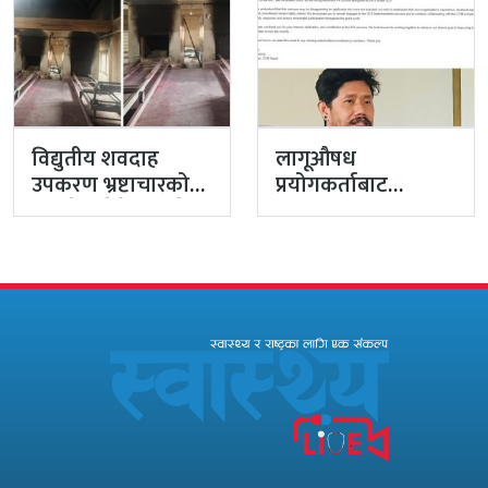
विद्युतीय शवदाह
लागूऔषध
उपकरण भ्रष्टाचारको
प्रयोगकर्ताबाट
मुद्दा हेर्दा हेर्दैमा राखेर
सीसीएम उपाध्यक्ष
टुंग्याइँदै
बनेका गुरुङको अवैध
इमेलले उठायो
अध्यक्ष…