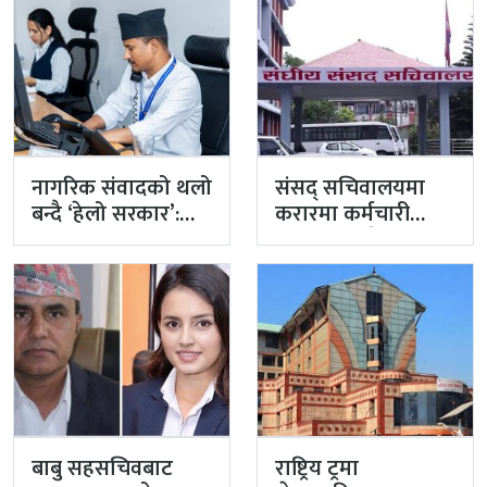
नागरिक संवादको थलो
संसद् सचिवालयमा
बन्दै ‘हेलो सरकार’:
करारमा कर्मचारी
उजुरी र गुनासो
भर्नामा चलखेलको
व्यवस्थापनमा…
आशंका, अन्तर्राष्ट्रिय
सम्मेलन केन्द्रले…
बाबु सहसचिवबाट
राष्ट्रिय ट्रमा