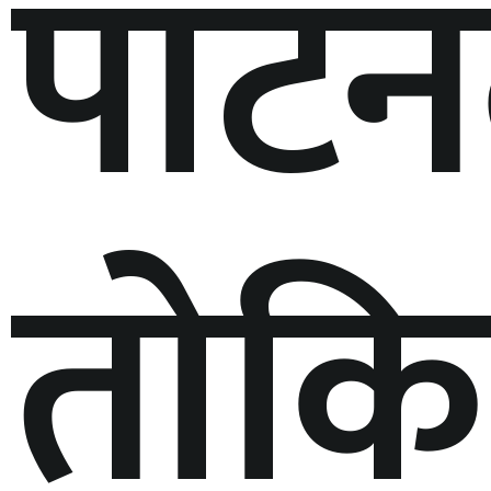
पाट
तोकि