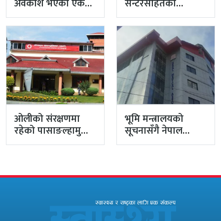
अवकाश भएको एक
सेन्टरसहितका
वर्षपछि छोरी पुगिन्
सरकारी
सोही पदमा
अस्पतालहरूमा
अत्यावश्यक स्वास्थ्य
उपकरण प्रयोगविहीन
ओलीको संरक्षणमा
भूमि मन्त्रालयको
रहेको पासाङल्हामु
सूचनासँगै नेपाल
पर्वतारोहण प्रतिष्ठान
चिकित्सक संघको
भवनको भोगाधिकार
भवन खोसिने खतरा
खोस्ने तयारी