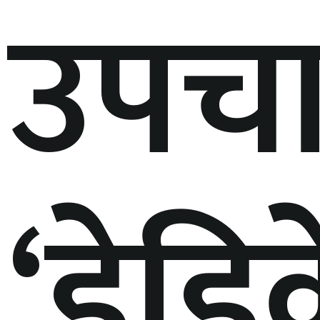
उपच
‘डेडि