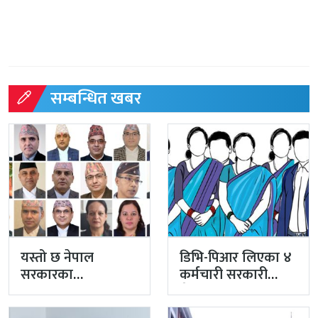
सम्बन्धित खबर
यस्तो छ नेपाल
डिभि-पिआर लिएका ४
सरकारका
कर्मचारी सरकारी
सचिवहरूको बरियता
सेवाबाट अयोग्य
ठहरिने गरि कारबाही…