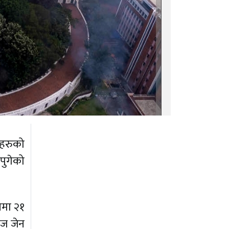
ेहरुको
पुगेको
ेमा २१
आज जेन