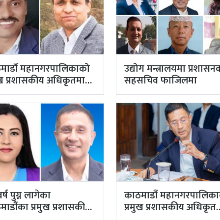
माडौं महानगरपालिकाको
उद्योग मन्त्रालयमा प्रशासन
मुख प्रशासकीय अधिकृतमा
सहसचिव फाजिलमा
याल, सहसचिव केसी
तियारबाट ‘आउट’
वर्ष पुग्न लागेका
काठमाडौं महानगरपालिक
माडौंका प्रमुख प्रशासकीय
प्रमुख प्रशासकीय अधिकृत
कृत गुरागाईं अवकाशमा,…
गुरागाईं घर गए