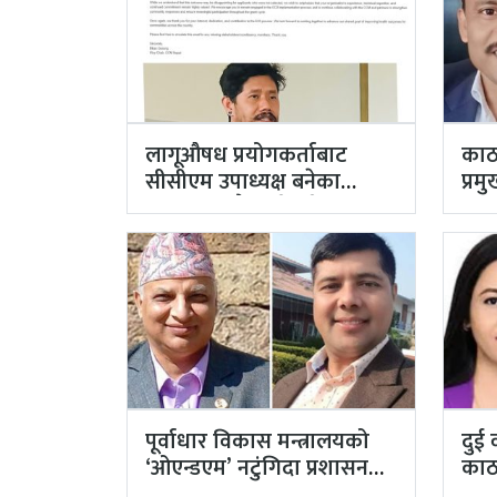
लागूऔषध प्रयोगकर्ताबाट
काठ
सीसीएम उपाध्यक्ष बनेका
प्र
गुरुङको अवैध इमेलले उठायो
अर्
अध्यक्ष…
अख्
पूर्वाधार विकास मन्त्रालयको
दुई 
‘ओएन्डएम’ नटुंगिदा प्रशासनका
काठ
सहसचिवको भएन व्यवस्थापन
अधि