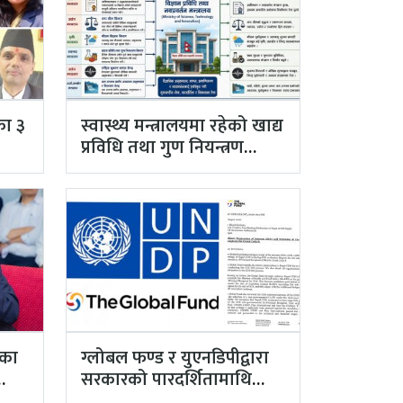
का ३
स्वास्थ्य मन्त्रालयमा रहेको खाद्य
प्रविधि तथा गुण नियन्त्रण
विभाग विज्ञान…
ाका
ग्लोबल फण्ड र युएनडिपीद्वारा
सरकारको पारदर्शितामाथि
नांगो प्रहार, नियमविपरीत