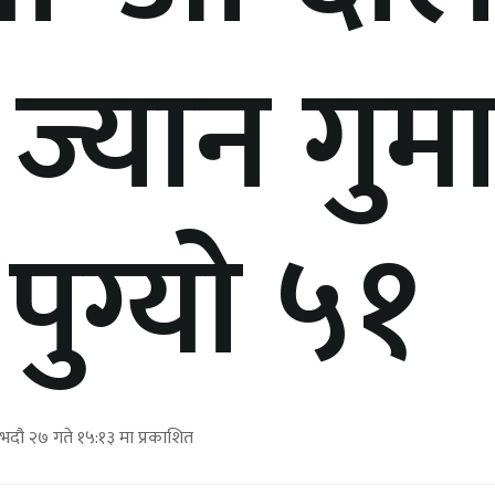
 ज्यान गुम
 पुग्यो ५१
 भदौ २७ गते १५:१३ मा प्रकाशित