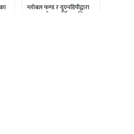
ाका
ग्लोबल फण्ड र युएनडिपीद्वारा
सरकारको पारदर्शितामाथि
नांगो प्रहार, नियमविपरीत
विवादास्पद…
बन्ध निर्देशक तथा प्रधान सम्पादक :
अर्जुन अधिकारी
पादक :
सुनिल सापकोटा
्यकारी सम्पादक (अंग्रेजी संस्करण) :
प्रविन कुमार
दव
फोन नं.:
९८५१०४१६०९
ईमेल:
swasthyalive@gmail.com