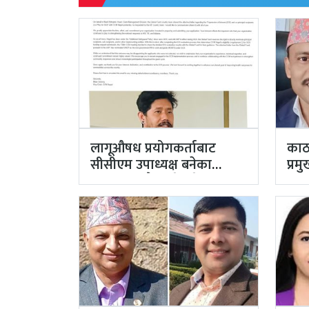
लागूऔषध प्रयोगकर्ताबाट
काठ
सीसीएम उपाध्यक्ष बनेका
प्र
गुरुङको अवैध इमेलले उठायो
अर्
अध्यक्ष…
अख्