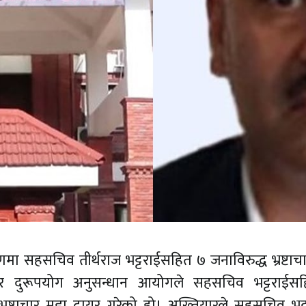
ा सहसचिव तीर्थराज भट्टराईसहित ७ जनाविरुद्ध भ्रष्टाचार 
र दुरूपयोग अनुसन्धान आयोगले सहसचिव भट्टराईस
रष्टाचार मुद्दा दायर गरेको हो। अख्तियारले सहसचिव भट्