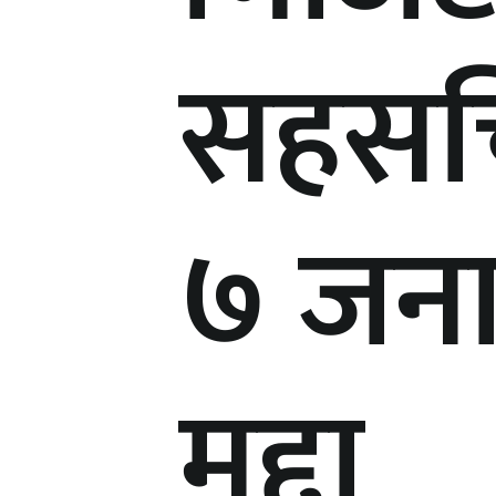
सहसचि
७ जनावि
मुद्दा