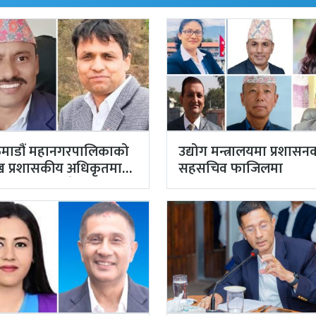
माडौं महानगरपालिकाको
उद्योग मन्त्रालयमा प्रशासन
मुख प्रशासकीय अधिकृतमा
सहसचिव फाजिलमा
याल, सहसचिव केसी
तियारबाट ‘आउट’