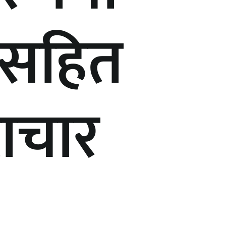
ईसहित
टाचार