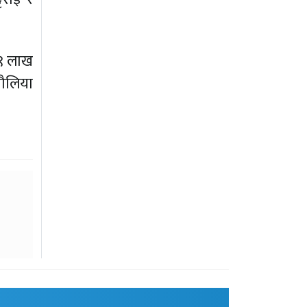
७९ लाख
चौलिया