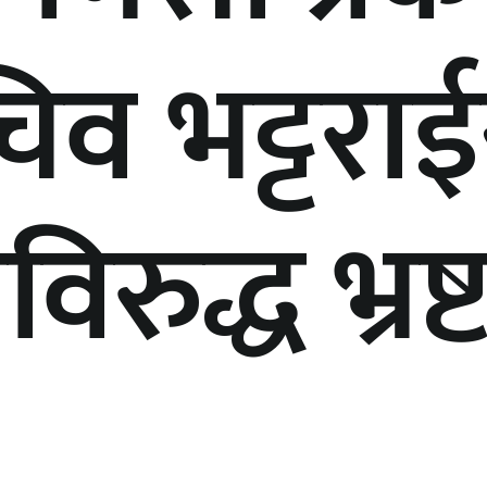
व भट्टरा
रुद्ध भ्रष्