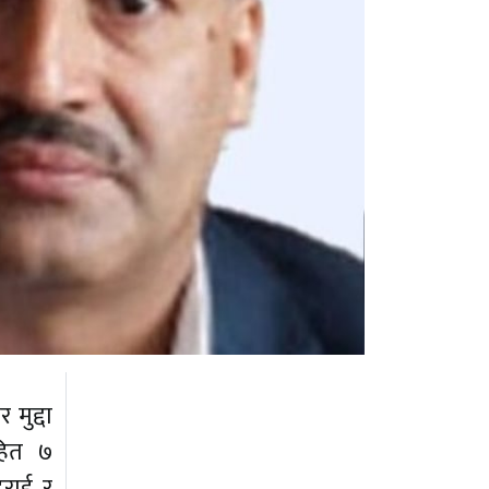
मुद्दा
हित ७
टराई र