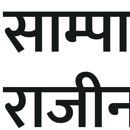
साम्प
राजी