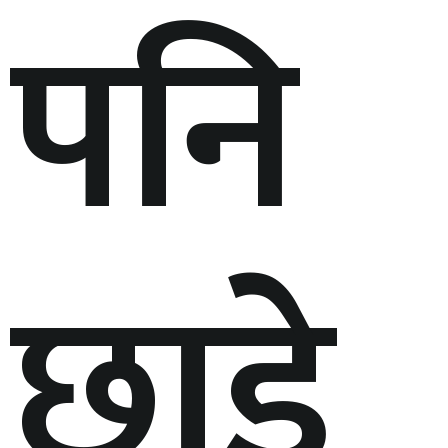
पनि
छाडे