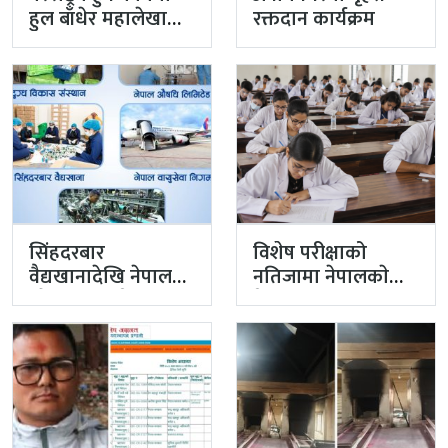
हुल बाँधेर महालेखा
रक्तदान कार्यक्रम
नियन्त्रक कार्यालयको
टोली मिसन…
सिंहदरबार
विशेष परीक्षाको
वैद्यखानादेखि नेपाल
नतिजामा नेपालकाे
औषधि लिमिटेडसम्म
मेडिकल शिक्षाको
प्रधानमन्त्रीको
गुणस्तर अब्बल
प्राथमिकतामा