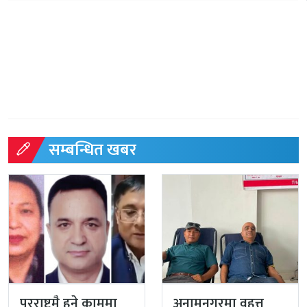
सम्बन्धित खबर
परराष्ट्रमै हुने काममा
अनामनगरमा वृहत्त