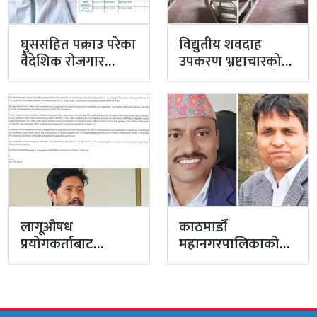
घुससहित पक्राउ परेका
विद्युतीय शवदाह
वैदेशिक रोजगार
उपकरण भ्रष्टाचारको
विभागका नासु मस्राङ्गी
मुद्दा हेर्दा हेर्दैमा राखेर
भ्रष्टाचारी ठहर
टुंग्याइँदै
लागूऔषध
काठमाडौं
प्रयोगकर्ताबाट
महानगरपालिकाको
सीसीएम उपाध्यक्ष
प्रमुख प्रशासकीय
बनेका गुरुङको अवैध
अधिकृतमा अर्याल,
इमेलले उठायो
सहसचिव केसी
अध्यक्ष…
अख्तियारबाट ‘आउट’