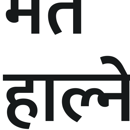
मत
हाल्न