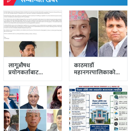
सम्बन्धित खबर
लागूऔषध
काठमाडौं
प्रयोगकर्ताबाट
महानगरपालिकाको
सीसीएम उपाध्यक्ष
प्रमुख प्रशासकीय
बनेका गुरुङको अवैध
अधिकृतमा अर्याल,
इमेलले उठायो
सहसचिव केसी
अध्यक्ष…
अख्तियारबाट ‘आउट’