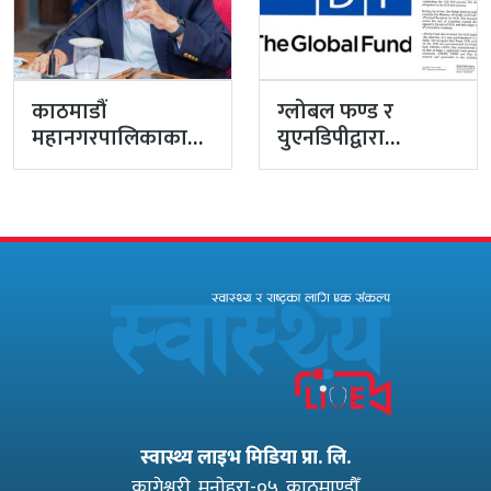
काठमाडौं
ग्लोबल फण्ड र
महानगरपालिकाका
युएनडिपीद्वारा
प्रमुख प्रशासकीय
सरकारको
अधिकृत गुरागाईं घर
पारदर्शितामाथि नांगो
गए
प्रहार, नियमविपरीत
विवादास्पद…
स्वास्थ्य लाइभ मिडिया प्रा. लि.
कागेश्वरी, मनाेहरा-०५, काठमाण्डौँ