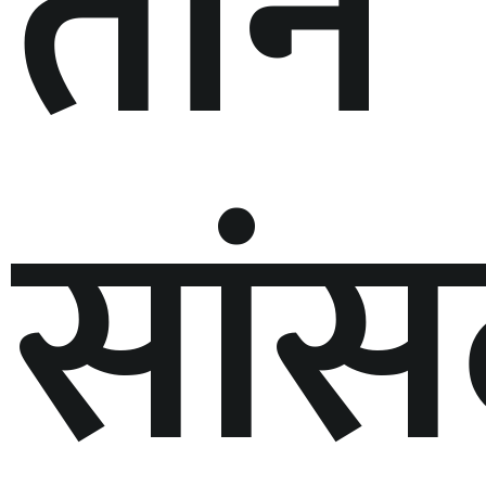
तीन
सां