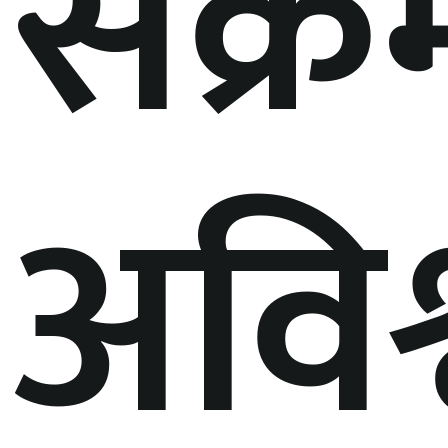
संक्
अविश