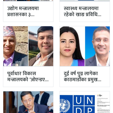
उद्योग मन्त्रालयमा
स्वास्थ्य मन्त्रालयमा
प्रशासनका ३
रहेको खाद्य प्रविधि
सहसचिव फाजिलमा
तथा गुण नियन्त्रण
विभाग विज्ञान…
पूर्वाधार विकास
दुई वर्ष पुग्न लागेका
मन्त्रालयको ‘ओएन्डएम’
काठमाडौंका प्रमुख
नटुंगिदा प्रशासनका
प्रशासकीय अधिकृत
सहसचिवको भएन
गुरागाईं अवकाशमा,…
व्यवस्थापन