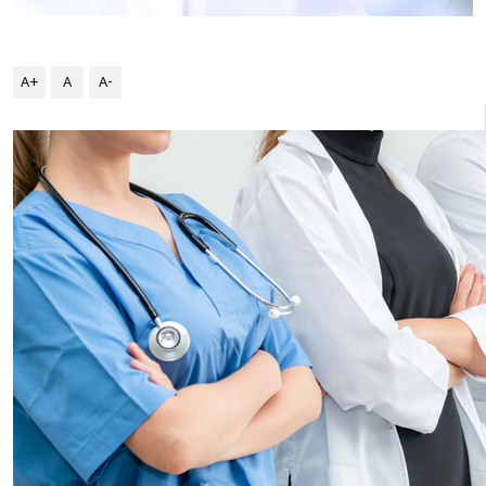
A+
A
A-