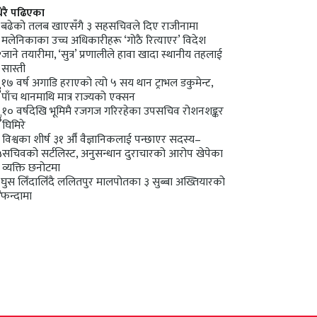
धेरै पढिएका
१
बढेको तलब खाएसँगै ३ सहसचिवले दिए राजीनामा
मलेनिकाका उच्च अधिकारीहरू ‘गोठै रित्याएर’ विदेश
२
जाने तयारीमा, ‘सुत्र’ प्रणालीले हावा खादा स्थानीय तहलाई
सास्ती
१७ वर्ष अगाडि हराएको त्यो ५ सय थान ट्राभल डकुमेन्ट,
३
पाँच थानमाथि मात्र राज्यको एक्सन
१० वर्षदेखि भूमिमै रजगज गरिरहेका उपसचिव रोशनशङ्कर
४
घिमिरे
विश्वका शीर्ष ३१ औँ वैज्ञानिकलाई पन्छाएर सदस्य–
५
सचिवको सर्टलिस्ट, अनुसन्धान दुराचारको आरोप खेपेका
व्यक्ति छनोटमा
घुस लिँदालिँदै ललितपुर मालपोतका ३ सुब्बा अख्तियारको
६
फन्दामा