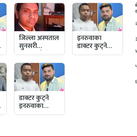
जिल्ला अस्पताल
इनरुवाका
सुनसरी
डाक्टर कुट्ने
इनरुवाको मेसुमा
कांग्रेस नगर
डा. अमिताभ
सचिव
ठाकुर
खेमराजसँग
अदालतले ३५
हजार…
डाक्टर कुट्ने
ु
इनरुवाका
वडाध्यक्षका भाइ
खेमराज प्रहरी
हिरासतमा,