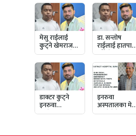
मेसु राईलाई
डा. सन्तोष
कुट्ने खेमराज
राईलाई हातपात
थापा ५ दिन जेल
गर्ने खेमराज
जाने भए
थापा दोषी ठहर
डाक्टर कुट्ने
इनरुवा
इनरुवा
अस्पतालका मेस
कांग्रेसका नगर
कुट्ने ठेकेदार
सचिव
वडाध्यक्षले
खेमराजलाई
आमालाई गरिब