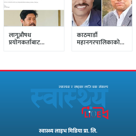
लागूऔषध
काठमाडौं
प्रयोगकर्ताबाट
महानगरपालिकाको
सीसीएम उपाध्यक्ष
प्रमुख प्रशासकीय
बनेका गुरुङको अवैध
अधिकृतमा अर्याल,
इमेलले उठायो
सहसचिव केसी
अध्यक्ष…
अख्तियारबाट ‘आउट’
स्वास्थ्य लाइभ मिडिया प्रा. लि.