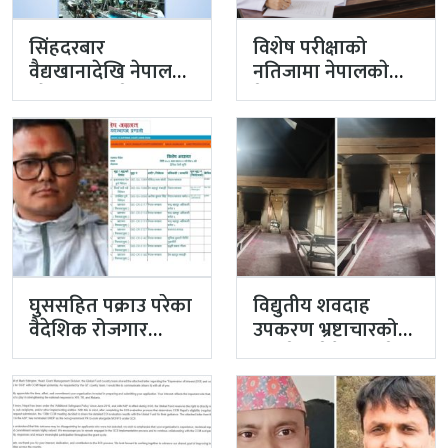
सिंहदरबार
विशेष परीक्षाको
वैद्यखानादेखि नेपाल
नतिजामा नेपालकाे
औषधि लिमिटेडसम्म
मेडिकल शिक्षाको
प्रधानमन्त्रीको
गुणस्तर अब्बल
प्राथमिकतामा
घुससहित पक्राउ परेका
विद्युतीय शवदाह
वैदेशिक रोजगार
उपकरण भ्रष्टाचारको
विभागका नासु मस्राङ्गी
मुद्दा हेर्दा हेर्दैमा राखेर
भ्रष्टाचारी ठहर
टुंग्याइँदै