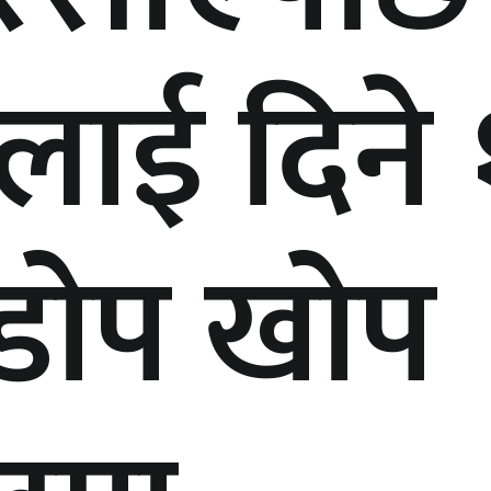
लाई दिने
डोप खोप