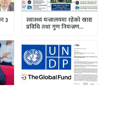
का ३
स्वास्थ्य मन्त्रालयमा रहेको खाद्य
प्रविधि तथा गुण नियन्त्रण
विभाग विज्ञान…
ाका
ग्लोबल फण्ड र युएनडिपीद्वारा
सरकारको पारदर्शितामाथि
नांगो प्रहार, नियमविपरीत
विवादास्पद…