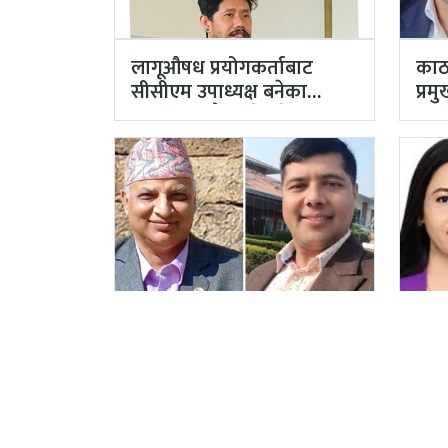
लागूऔषध प्रयोगकर्ताबाट
काठ
सीसीएम उपाध्यक्ष बनेका
प्र
गुरुङको अवैध इमेलले उठायो
अर्
अध्यक्ष…
अख्
पूर्वाधार विकास मन्त्रालयको
दुई 
‘ओएन्डएम’ नटुंगिदा प्रशासनका
काठ
सहसचिवको भएन व्यवस्थापन
अधि