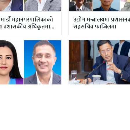
माडौं महानगरपालिकाको
उद्योग मन्त्रालयमा प्रशासन
मुख प्रशासकीय अधिकृतमा
सहसचिव फाजिलमा
याल, सहसचिव केसी
तियारबाट ‘आउट’
वर्ष पुग्न लागेका
काठमाडौं महानगरपालिक
माडौंका प्रमुख प्रशासकीय
प्रमुख प्रशासकीय अधिकृत
कृत गुरागाईं अवकाशमा,…
गुरागाईं घर गए