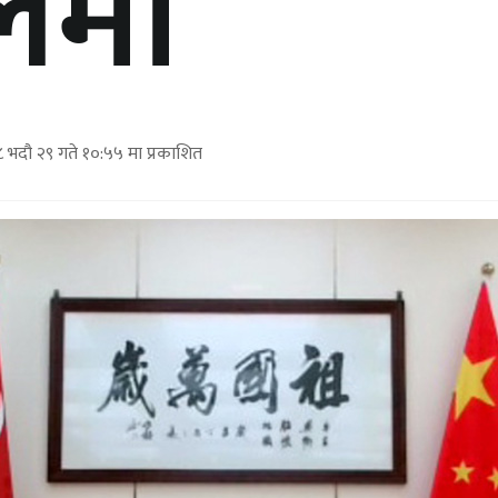
लमा
भदौ २९ गते १०:५५ मा प्रकाशित