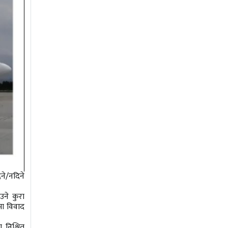
ने/नदिने
उने कुरा
मा विवाद
 निश्चित