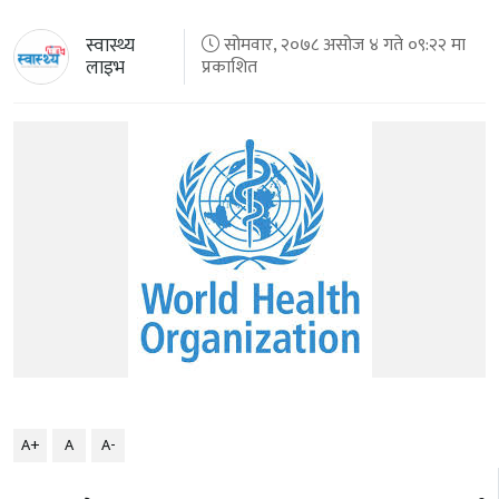
स्वास्थ्य
सोमवार, २०७८ असोज ४ गते ०९:२२ मा
लाइभ
प्रकाशित
A+
A
A-