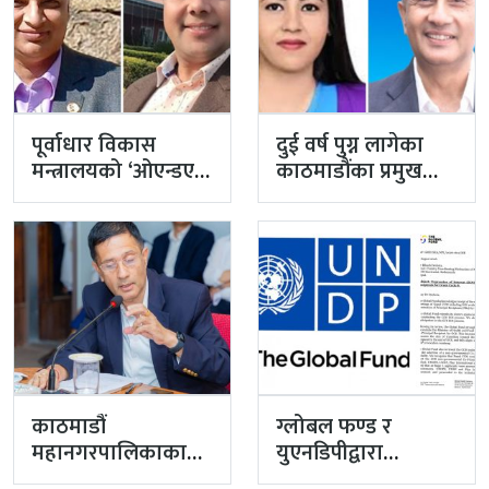
पूर्वाधार विकास
दुई वर्ष पुग्न लागेका
मन्त्रालयको ‘ओएन्डएम’
काठमाडौंका प्रमुख
नटुंगिदा प्रशासनका
प्रशासकीय अधिकृत
सहसचिवको भएन
गुरागाईं अवकाशमा,…
व्यवस्थापन
काठमाडौं
ग्लोबल फण्ड र
महानगरपालिकाका
युएनडिपीद्वारा
प्रमुख प्रशासकीय
सरकारको