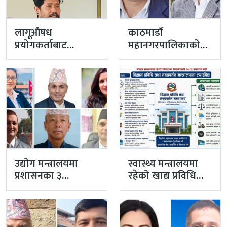
लागूऔषध
काठमाडौं
प्रयोगकर्ताबाट
महानगरपालिकाको
सीसीएम उपाध्यक्ष
प्रमुख प्रशासकीय
बनेका गुरुङको अवैध
अधिकृतमा अर्याल,
इमेलले उठायो
सहसचिव केसी
अध्यक्ष…
अख्तियारबाट ‘आउट’
उद्योग मन्त्रालयमा
स्वास्थ्य मन्त्रालयमा
प्रशासनका ३
रहेको खाद्य प्रविधि
सहसचिव फाजिलमा
तथा गुण नियन्त्रण
विभाग विज्ञान…