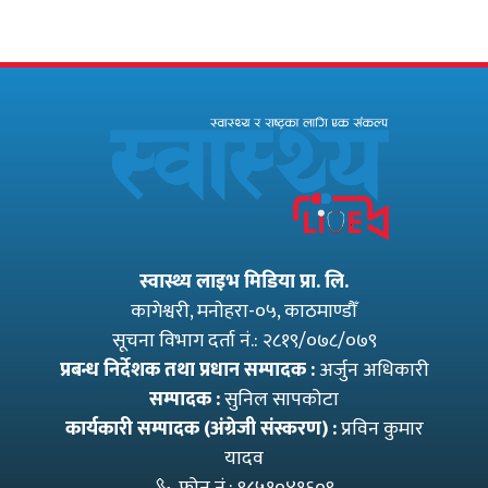
अधिकृत गुरागाईं घर
पारदर्शितामाथि नांगो
गए
प्रहार, नियमविपरीत
विवादास्पद…
स्वास्थ्य लाइभ मिडिया प्रा. लि.
कागेश्वरी, मनाेहरा-०५, काठमाण्डौँ
सूचना विभाग दर्ता नं.: २८१९/०७८/०७९
प्रबन्ध निर्देशक तथा प्रधान सम्पादक :
अर्जुन अधिकारी
सम्पादक :
सुनिल सापकोटा
कार्यकारी सम्पादक (अंग्रेजी संस्करण) :
प्रविन कुमार
यादव
फोन नं.:
९८५१०४१६०९