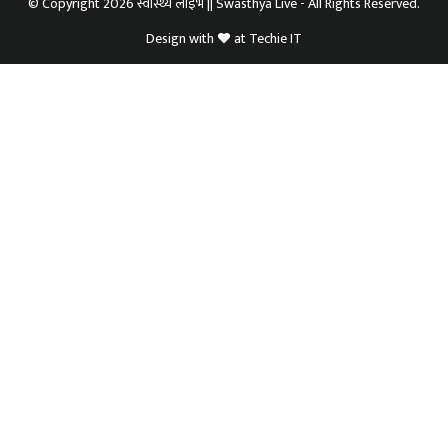
© Copyright 2026 स्वास्थ्य लाइभ || Swasthya Live - All Rights Reserved.
Design with
at
Techie IT