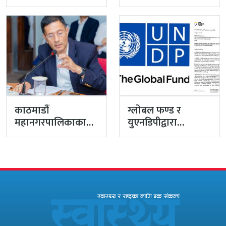
नटुंगिदा प्रशासनका
प्रशासकीय अधिकृत
सहसचिवको भएन
गुरागाईं अवकाशमा,…
व्यवस्थापन
काठमाडौं
ग्लोबल फण्ड र
महानगरपालिकाका
युएनडिपीद्वारा
प्रमुख प्रशासकीय
सरकारको
अधिकृत गुरागाईं घर
पारदर्शितामाथि नांगो
गए
प्रहार, नियमविपरीत
विवादास्पद…