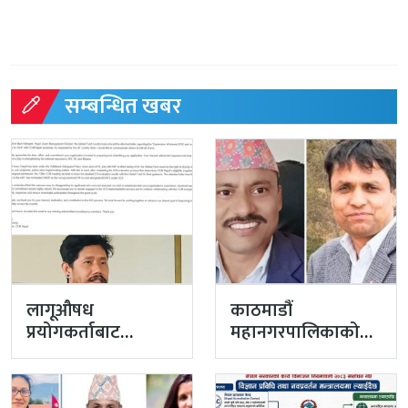
सम्बन्धित खबर
लागूऔषध
काठमाडौं
प्रयोगकर्ताबाट
महानगरपालिकाको
सीसीएम उपाध्यक्ष
प्रमुख प्रशासकीय
बनेका गुरुङको अवैध
अधिकृतमा अर्याल,
इमेलले उठायो
सहसचिव केसी