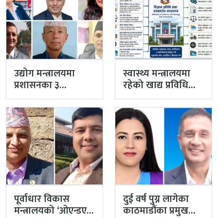
अध्यक्ष…
अख्तियारबाट ‘आउट’
उद्योग मन्त्रालयमा
स्वास्थ्य मन्त्रालयमा
प्रशासनका ३
रहेको खाद्य प्रविधि
सहसचिव फाजिलमा
तथा गुण नियन्त्रण
विभाग विज्ञान…
पूर्वाधार विकास
दुई वर्ष पुग्न लागेका
मन्त्रालयको ‘ओएन्डएम’
काठमाडौंका प्रमुख