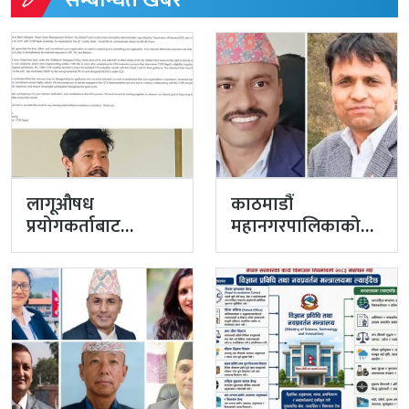
लागूऔषध
काठमाडौं
प्रयोगकर्ताबाट
महानगरपालिकाको
सीसीएम उपाध्यक्ष
प्रमुख प्रशासकीय
बनेका गुरुङको अवैध
अधिकृतमा अर्याल,
इमेलले उठायो
सहसचिव केसी
अध्यक्ष…
अख्तियारबाट ‘आउट’