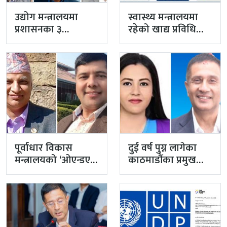
उद्योग मन्त्रालयमा
स्वास्थ्य मन्त्रालयमा
प्रशासनका ३
रहेको खाद्य प्रविधि
सहसचिव फाजिलमा
तथा गुण नियन्त्रण
विभाग विज्ञान…
पूर्वाधार विकास
दुई वर्ष पुग्न लागेका
मन्त्रालयको ‘ओएन्डएम’
काठमाडौंका प्रमुख
नटुंगिदा प्रशासनका
प्रशासकीय अधिकृत
सहसचिवको भएन
गुरागाईं अवकाशमा,…
व्यवस्थापन