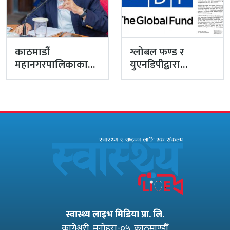
काठमाडौं
ग्लोबल फण्ड र
महानगरपालिकाका
युएनडिपीद्वारा
प्रमुख प्रशासकीय
सरकारको
अधिकृत गुरागाईं घर
पारदर्शितामाथि नांगो
गए
प्रहार, नियमविपरीत
विवादास्पद…
स्वास्थ्य लाइभ मिडिया प्रा. लि.
कागेश्वरी, मनाेहरा-०५, काठमाण्डौँ