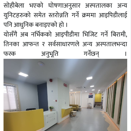
सोहीबेला भएको घोषणाअनुसार अस्पतालका अन्य
युनिटहरुको समेत स्तरोन्नति गर्ने क्रममा आइपिडीलाई
पनि आधुनिक बनाइएको हो ।
योसँगै अब नर्भिकको आइपीडीमा भिजिट गर्ने बिरामी,
तिनका आफन्त र सर्वसाधारणले अन्य अस्पतालभन्दा
फरक अनुभूति गर्नेछन् ।