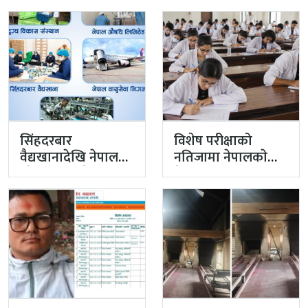
टोली मिसन…
सिंहदरबार
विशेष परीक्षाको
वैद्यखानादेखि नेपाल
नतिजामा नेपालकाे
औषधि लिमिटेडसम्म
मेडिकल शिक्षाको
प्रधानमन्त्रीको
गुणस्तर अब्बल
प्राथमिकतामा