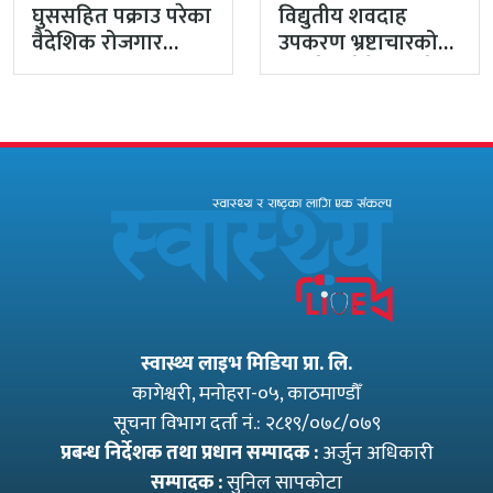
घुससहित पक्राउ परेका
विद्युतीय शवदाह
वैदेशिक रोजगार
उपकरण भ्रष्टाचारको
विभागका नासु मस्राङ्गी
मुद्दा हेर्दा हेर्दैमा राखेर
भ्रष्टाचारी ठहर
टुंग्याइँदै
स्वास्थ्य लाइभ मिडिया प्रा. लि.
कागेश्वरी, मनाेहरा-०५, काठमाण्डौँ
सूचना विभाग दर्ता नं.: २८१९/०७८/०७९
प्रबन्ध निर्देशक तथा प्रधान सम्पादक :
अर्जुन अधिकारी
सम्पादक :
सुनिल सापकोटा