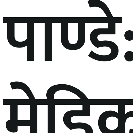
पाण्डे
मेडि