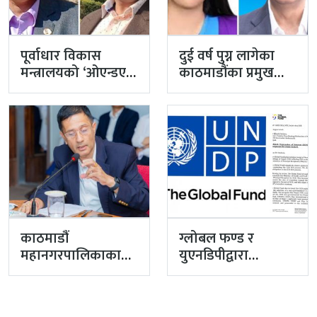
पूर्वाधार विकास
दुई वर्ष पुग्न लागेका
मन्त्रालयको ‘ओएन्डएम’
काठमाडौंका प्रमुख
नटुंगिदा प्रशासनका
प्रशासकीय अधिकृत
सहसचिवको भएन
गुरागाईं अवकाशमा,…
व्यवस्थापन
काठमाडौं
ग्लोबल फण्ड र
महानगरपालिकाका
युएनडिपीद्वारा
प्रमुख प्रशासकीय
सरकारको
अधिकृत गुरागाईं घर
पारदर्शितामाथि नांगो
गए
प्रहार, नियमविपरीत