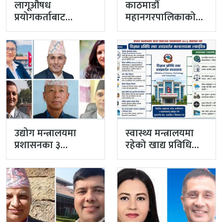
लागूऔषध
काठमाडौं
प्रयोगकर्ताबाट
महानगरपालिकाको
सीसीएम उपाध्यक्ष
प्रमुख प्रशासकीय
बनेका गुरुङको अवैध
अधिकृतमा अर्याल,
इमेलले उठायो
सहसचिव केसी
अध्यक्ष…
अख्तियारबाट ‘आउट’
उद्योग मन्त्रालयमा
स्वास्थ्य मन्त्रालयमा
प्रशासनका ३
रहेको खाद्य प्रविधि
सहसचिव फाजिलमा
तथा गुण नियन्त्रण
विभाग विज्ञान…