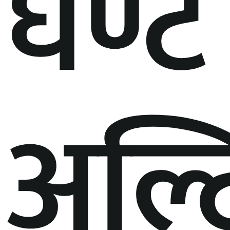
घण्टे
अल्ट