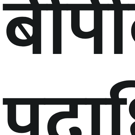
बीप
पदा