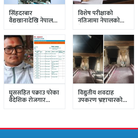
सिंहदरबार
विशेष परीक्षाको
वैद्यखानादेखि नेपाल
नतिजामा नेपालकाे
औषधि लिमिटेडसम्म
मेडिकल शिक्षाको
प्रधानमन्त्रीको
गुणस्तर अब्बल
प्राथमिकतामा
घुससहित पक्राउ परेका
विद्युतीय शवदाह
वैदेशिक रोजगार
उपकरण भ्रष्टाचारको
विभागका नासु मस्राङ्गी
मुद्दा हेर्दा हेर्दैमा राखेर
भ्रष्टाचारी ठहर
टुंग्याइँदै