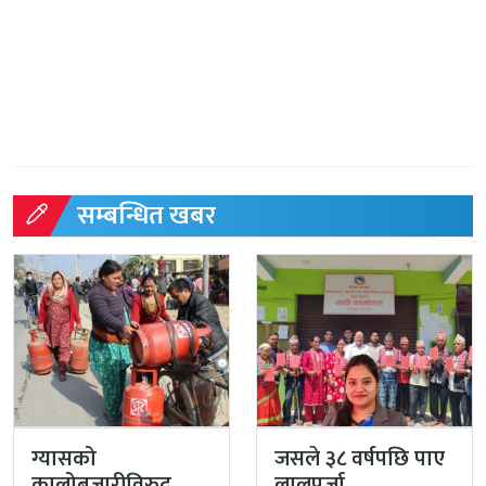
सम्बन्धित खबर
ग्यासको
जसले ३८ वर्षपछि पाए
कालोबजारीविरुद्व
लालपुर्जा