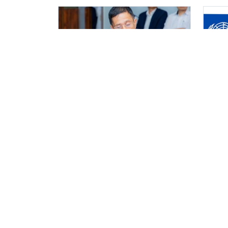
काठमाडौं महानगरपालिकाका
ग्लो
प्रमुख प्रशासकीय अधिकृत
सरक
गुरागाईं घर गए
नांग
विव