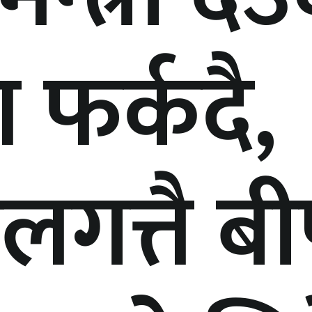
श फर्कदै,
लगत्तै बी