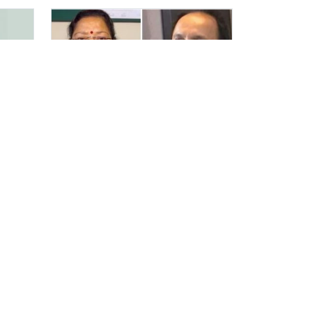
ग
विश्वविद्यालय अनुदान आयोगको
े ४
अध्यक्षमा खड्गबहादुर केसी,
सचिवमा नर्स रोजी श्रेष्ठ…