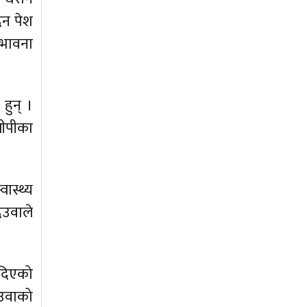
दन पेश
्भावना
हुन् ।
बीपीका
ास्थ्य
देउवाले
 दिएको
देउवाको