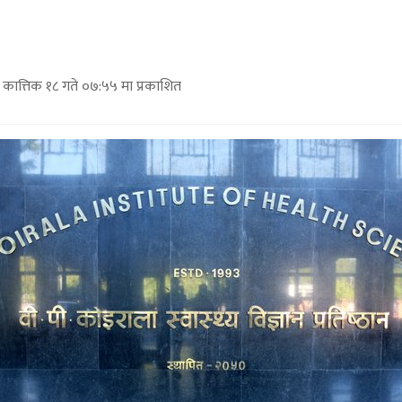
कात्तिक १८ गते ०७:५५ मा प्रकाशित