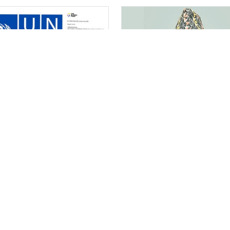
बल फण्ड र युएनडिपीद्वारा
पूर्वसचिव महेश्वर न्यौपानेसँ
ारको पारदर्शितामाथि
विशेष अदालतले माग्यो साढ
ो प्रहार, नियमविपरीत
लाख धरौटी
ादास्पद…