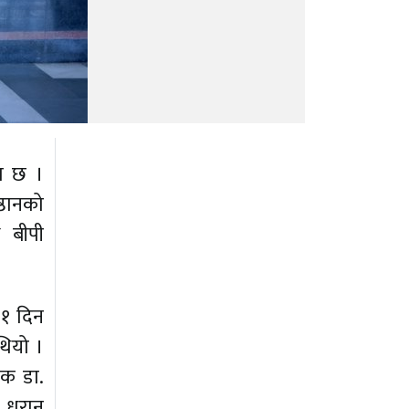
रम छ ।
्ठानको
थ बीपी
२१ दिन
थियो ।
शक डा.
 धरान