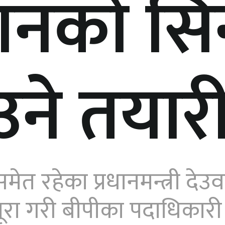
ष्ठानको सि
उने तयार
त रहेका प्रधानमन्त्री देउव
 पूरा गरी बीपीका पदाधिकारी