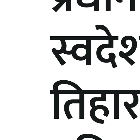
स्वदे
तिहार