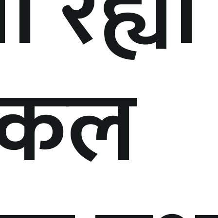
ो रह्यो
िकल