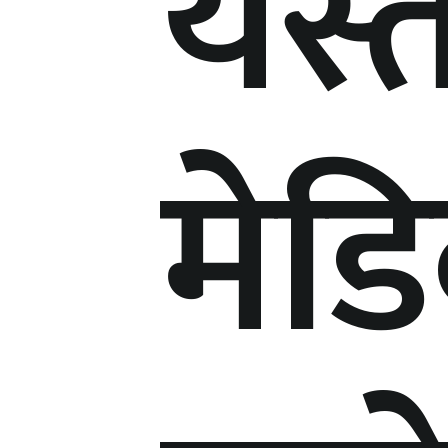
यस्त
मेड