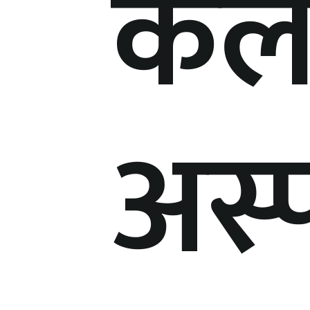
कल
अस्