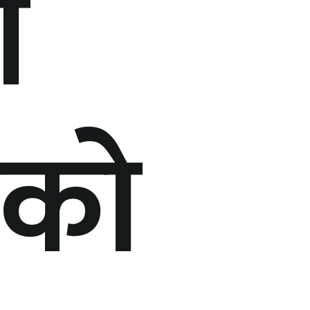
ा
ुको