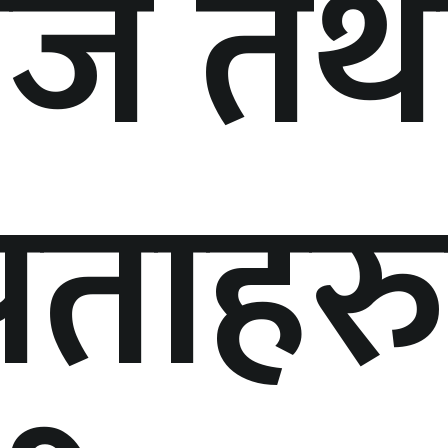
ेज तथ
पताहर