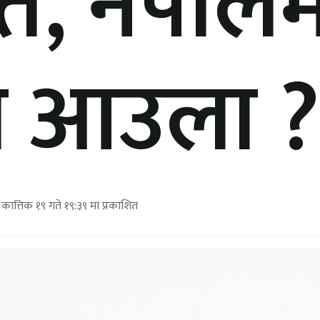
ि, नेपाल
े आउला ?
कात्तिक १९ गते १९:३९ मा प्रकाशित