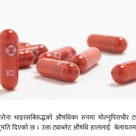
रोना भाइरसबिरुद्धको औषधिका रुपमा मोल्नुपिराभीर ट्य
नुमति दिएको छ । उक्त ट्याब्लेट औषधि हाललाई बेलायतमा