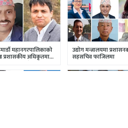
माडौं महानगरपालिकाको
उद्योग मन्त्रालयमा प्रशासन
मुख प्रशासकीय अधिकृतमा
सहसचिव फाजिलमा
याल, सहसचिव केसी
तियारबाट ‘आउट’
वर्ष पुग्न लागेका
काठमाडौं महानगरपालिक