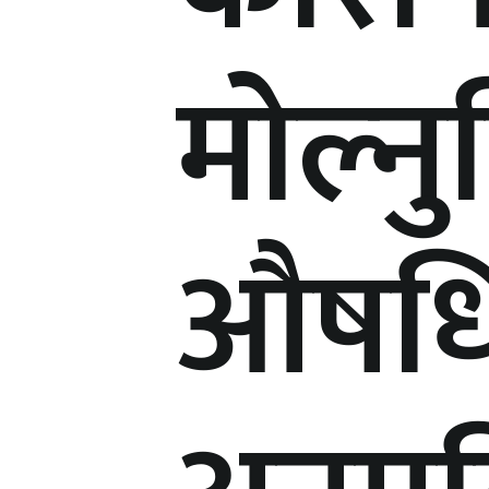
मोल्नु
औषधि 