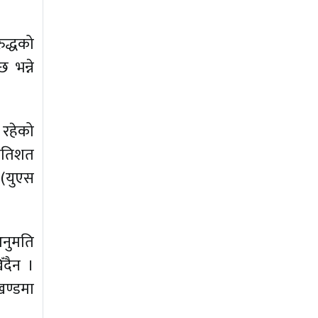
रुद्धको
 भन्ने
 रहेको
्रतिशत
 (युएस
अनुमति
ँदैन ।
खण्डमा