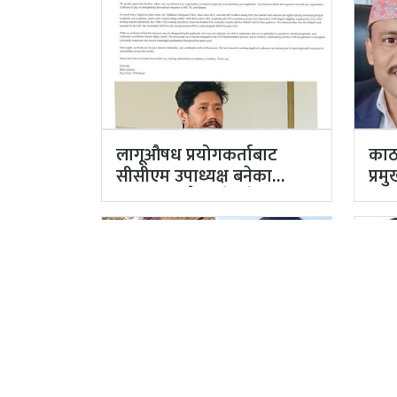
लागूऔषध प्रयोगकर्ताबाट
काठ
सीसीएम उपाध्यक्ष बनेका
प्र
गुरुङको अवैध इमेलले उठायो
अर्
अध्यक्ष…
अख्
पूर्वाधार विकास मन्त्रालयको
दुई 