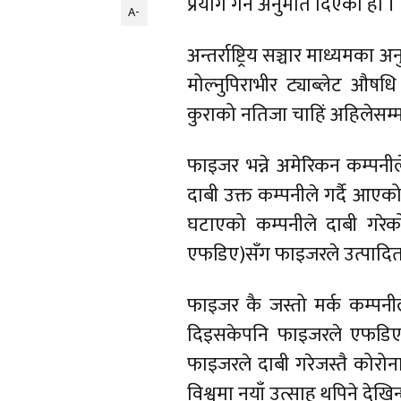
प्रयोग गर्न अनुमति दिएको हो ।
A-
अन्तर्राष्ट्रिय सञ्चार माध्यमक
मोल्नुपिराभीर ट्याब्लेट औष
कुराको नतिजा चाहिं अहिलेसम
फाइजर भन्ने अमेरिकन कम्पनील
दाबी उक्त कम्पनीले गर्दै आएको
घटाएको कम्पनीले दाबी गरेक
एफडिए)सँग फाइजरले उत्पादित 
फाइजर कै जस्तो मर्क कम्पनील
दिइसकेपनि फाइजरले एफडिएबा
फाइजरले दाबी गरेजस्तै कोरोन
विश्वमा नयाँ उत्साह थपिने देखिन