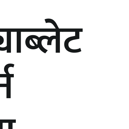
याब्लेट
न