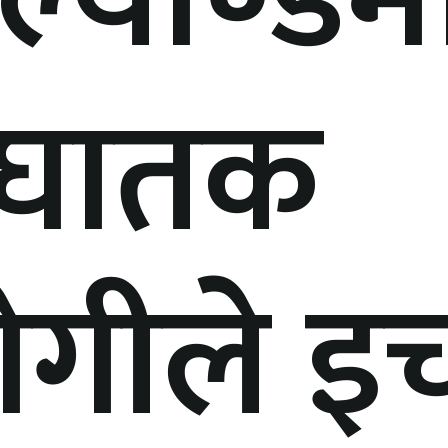
ण घातक
रोगीले इच