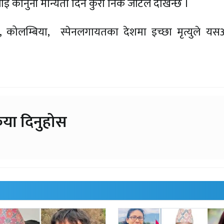
लाई कानुनी मान्यता दिने कुरा निकै जटिल देखिन्छ ।
याण्ड, कोलम्बिया, स्पेनलगायतका देशमा इच्छा मृत्युले यस
िया दिनुहोस