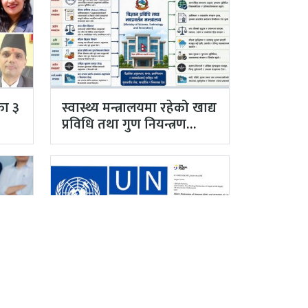
का ३
स्वास्थ्य मन्त्रालयमा रहेको खाद्य
प्रविधि तथा गुण नियन्त्रण
विभाग विज्ञान…
ाका
ग्लोबल फण्ड र युएनडिपीद्वारा
सरकारको पारदर्शितामाथि