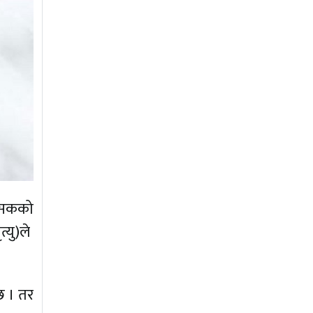
त्सकको
त्यु)ले
 छ । तर