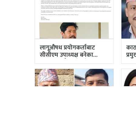
लागूऔषध प्रयोगकर्ताबाट
काठ
सीसीएम उपाध्यक्ष बनेका
प्र
गुरुङको अवैध इमेलले उठायो
अर्
अध्यक्ष…
अख्
पूर्वाधार विकास मन्त्रालयको
दुई 
‘ओएन्डएम’ नटुंगिदा प्रशासनका
काठ