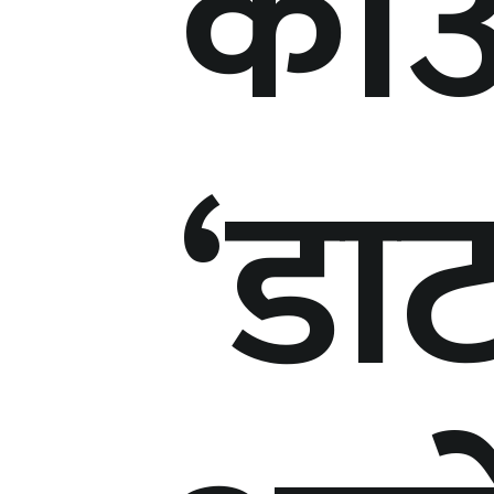
काउ
‘डाट