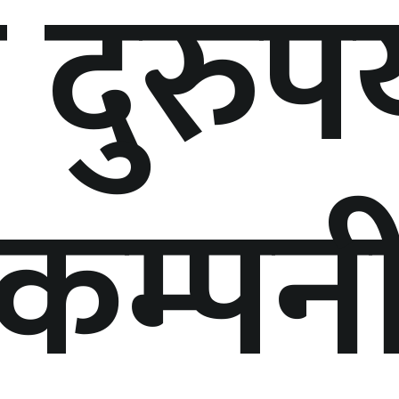
 दुरुप
े कम्पन