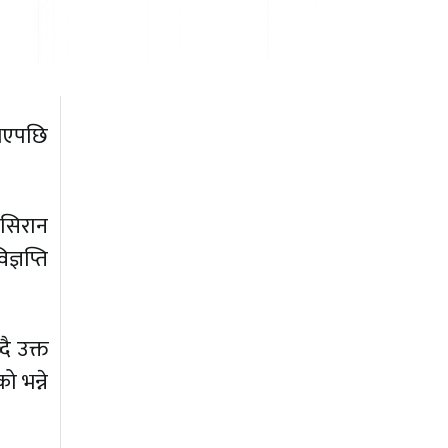
 भएपछि
सिरान
्ञप्ति
ै उक्त
ो भन्ने