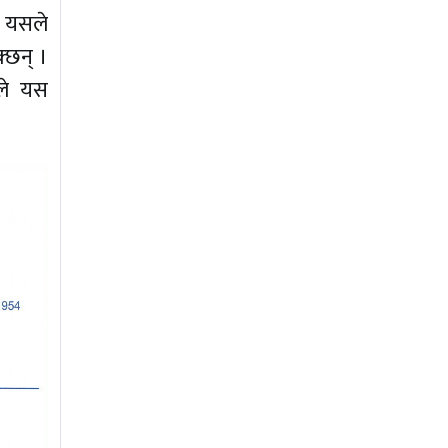
। यसले
्छन् ।
ुले यस