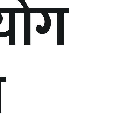
योग
ी