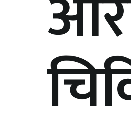
आर
चिक