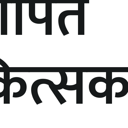
ोपित
ित्स