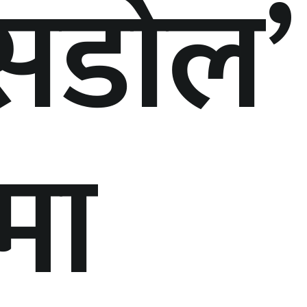
डोल’ ब
मा