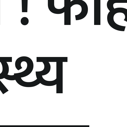
ा ! फोह
स्थ्य