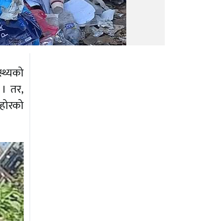
्थ्यको
 । तर,
ोहोरको