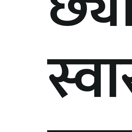
छ्य
स्वा