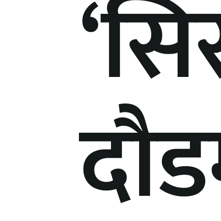
‘सिस
दौड