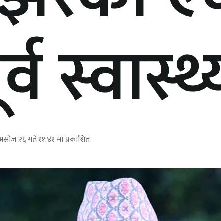
ूर्व स्वास्थ्
सोज २६ गते ११:४१ मा प्रकाशित