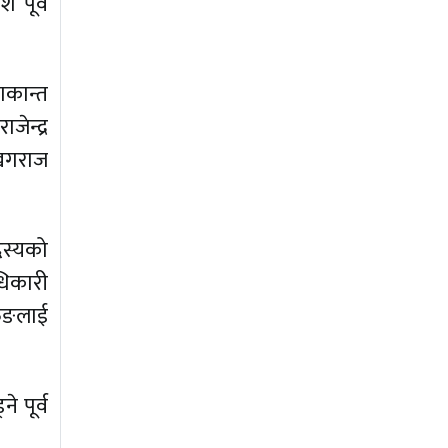
 पूर्व
ाकान्त
ेन्द्र
ी खगराज
सदस्यको
धिकारी
ुरुङलाई
े पूर्व