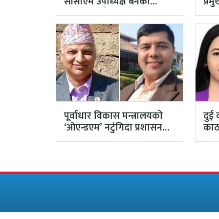
सीसीएम उपाध्यक्ष बनेका
प्र
गुरुङको अवैध इमेलले उठायो
अर्
अध्यक्ष…
अख्
पूर्वाधार विकास मन्त्रालयको
दुई 
‘ओएन्डएम’ नटुंगिदा प्रशासनका
काठ
सहसचिवको भएन व्यवस्थापन
अधि