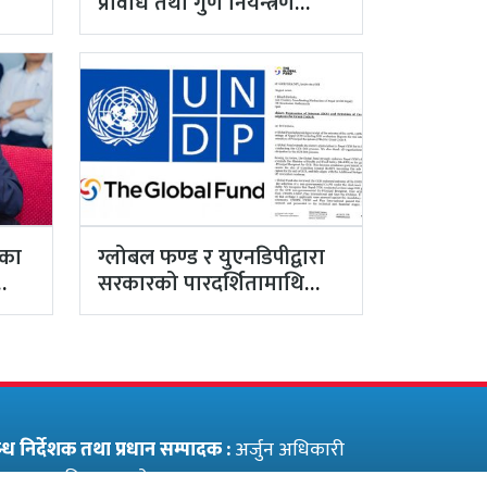
प्रविधि तथा गुण नियन्त्रण
विभाग विज्ञान…
ाका
ग्लोबल फण्ड र युएनडिपीद्वारा
सरकारको पारदर्शितामाथि
नांगो प्रहार, नियमविपरीत
विवादास्पद…
बन्ध निर्देशक तथा प्रधान सम्पादक :
अर्जुन अधिकारी
पादक :
सुनिल सापकोटा