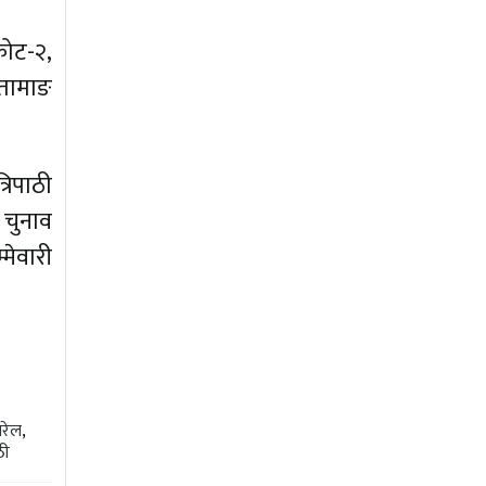
ाकोट-२,
 तामाङ
्रिपाठी
 चुनाव
्मेवारी
रेल
,
ठी