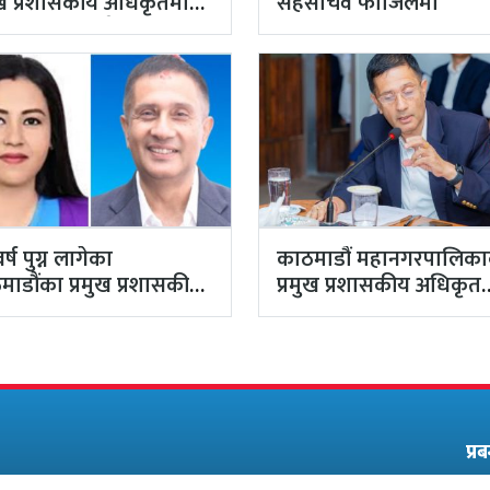
मुख प्रशासकीय अधिकृतमा
सहसचिव फाजिलमा
याल, सहसचिव केसी
तियारबाट ‘आउट’
वर्ष पुग्न लागेका
काठमाडौं महानगरपालिक
माडौंका प्रमुख प्रशासकीय
प्रमुख प्रशासकीय अधिकृत
कृत गुरागाईं अवकाशमा,…
गुरागाईं घर गए
प्र
सम्