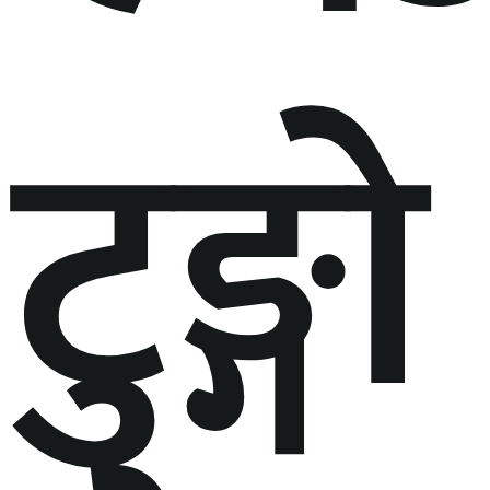
टुङ्गो