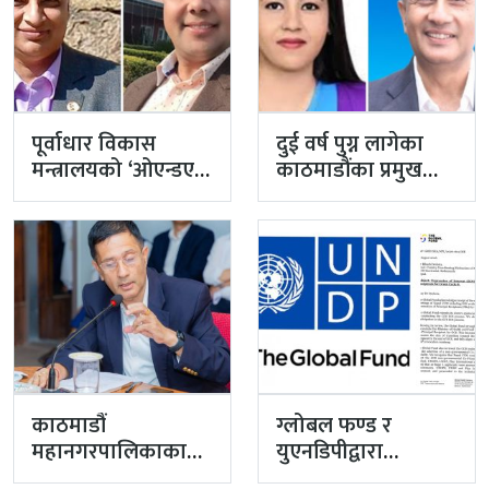
पूर्वाधार विकास
दुई वर्ष पुग्न लागेका
मन्त्रालयको ‘ओएन्डएम’
काठमाडौंका प्रमुख
नटुंगिदा प्रशासनका
प्रशासकीय अधिकृत
सहसचिवको भएन
गुरागाईं अवकाशमा,…
व्यवस्थापन
काठमाडौं
ग्लोबल फण्ड र
महानगरपालिकाका
युएनडिपीद्वारा
प्रमुख प्रशासकीय
सरकारको