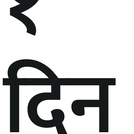
१
दिन