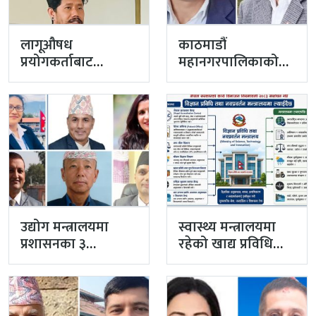
लागूऔषध
काठमाडौं
प्रयोगकर्ताबाट
महानगरपालिकाको
सीसीएम उपाध्यक्ष
प्रमुख प्रशासकीय
बनेका गुरुङको अवैध
अधिकृतमा अर्याल,
इमेलले उठायो
सहसचिव केसी
अध्यक्ष…
अख्तियारबाट ‘आउट’
उद्योग मन्त्रालयमा
स्वास्थ्य मन्त्रालयमा
प्रशासनका ३
रहेको खाद्य प्रविधि
सहसचिव फाजिलमा
तथा गुण नियन्त्रण
विभाग विज्ञान…