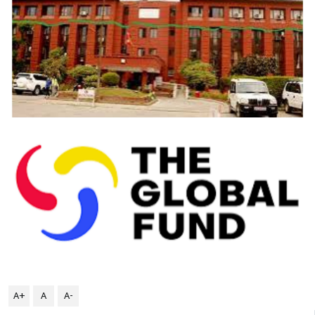
A+
A
A-