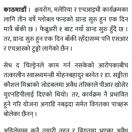
काठमाडौँ
। क्षयरोग, मलेरिया र एचआइभी कार्यक्रमका
लागि तीन वर्षे ग्लोबल फन्डको
ग्रान्ड
सुरु हुन एक दिन
मात्रै बाँकी छ । फेब्रुअरी १ बाट नयाँ
ग्रान्ड
सुरु
हुँदै छ
।
तर,
ग्रान्ड
सुरु हुन एक दिन बाँकी
रहँदासम्म
पनि एसआर
र एचआरको टुङ्गो लागेको छैन ।
सेभ द चिल्ड्रेनले काम गर्न नसकेको आरोपकाबीच
तत्कालीन स्वास्थ्यमन्त्री मोहनबहादुर बस्नेत र डा.
सङ्गीता
कौशल मिश्राको जोडबलमा अवैध तरिकाले पीआर खोसेर
युएनडिपीलाई दिएको थियो। तर, कार्यक्रम नै प्रभावित
हुने गरि योजना अगाडि नबढ्दा समेत विगतका
पात्रहरू
बोलेका छैनन् ।
अहिलेसम्म कुनै तयारी नहुनु र विगतमा भएका अवैध