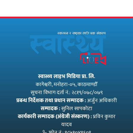
अधिकृत गुरागाईं घर
पारदर्शितामाथि नांगो
गए
प्रहार, नियमविपरीत
विवादास्पद…
स्वास्थ्य लाइभ मिडिया प्रा. लि.
कागेश्वरी, मनाेहरा-०५, काठमाण्डौँ
सूचना विभाग दर्ता नं.: २८१९/०७८/०७९
प्रबन्ध निर्देशक तथा प्रधान सम्पादक :
अर्जुन अधिकारी
सम्पादक :
सुनिल सापकोटा
कार्यकारी सम्पादक (अंग्रेजी संस्करण) :
प्रविन कुमार
यादव
फोन नं.:
९८५१०४१६०९