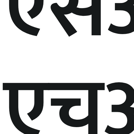
एस
एच