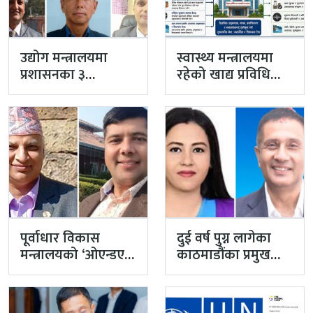
उद्योग मन्त्रालयमा
स्वास्थ्य मन्त्रालयमा
प्रशासनका ३
रहेको खाद्य प्रविधि
सहसचिव फाजिलमा
तथा गुण नियन्त्रण
विभाग विज्ञान…
पूर्वाधार विकास
दुई वर्ष पुग्न लागेका
मन्त्रालयको ‘ओएन्डएम’
काठमाडौंका प्रमुख
नटुंगिदा प्रशासनका
प्रशासकीय अधिकृत
सहसचिवको भएन
गुरागाईं अवकाशमा,…
व्यवस्थापन