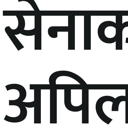
सेना
अपि