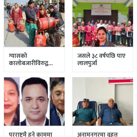
ग्यासको
जसले ३८ वर्षपछि पाए
कालोबजारीविरुद्व
लालपुर्जा
प्रहरीको एक्सन
परराष्ट्रमै हुने काममा
अनामनगरमा वृहत्त