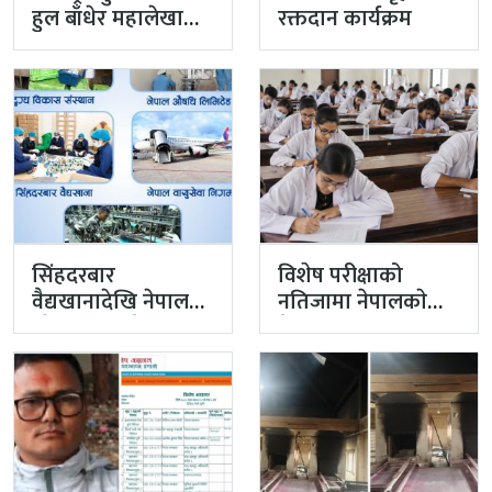
हुल बाँधेर महालेखा
रक्तदान कार्यक्रम
नियन्त्रक कार्यालयको
टोली मिसन…
सिंहदरबार
विशेष परीक्षाको
वैद्यखानादेखि नेपाल
नतिजामा नेपालकाे
औषधि लिमिटेडसम्म
मेडिकल शिक्षाको
प्रधानमन्त्रीको
गुणस्तर अब्बल
प्राथमिकतामा