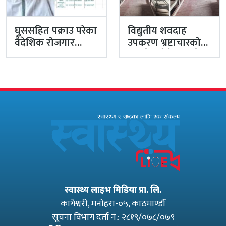
घुससहित पक्राउ परेका
विद्युतीय शवदाह
वैदेशिक रोजगार
उपकरण भ्रष्टाचारको
विभागका नासु मस्राङ्गी
मुद्दा हेर्दा हेर्दैमा राखेर
भ्रष्टाचारी ठहर
टुंग्याइँदै
स्वास्थ्य लाइभ मिडिया प्रा. लि.
कागेश्वरी, मनाेहरा-०५, काठमाण्डौँ
सूचना विभाग दर्ता नं.: २८१९/०७८/०७९