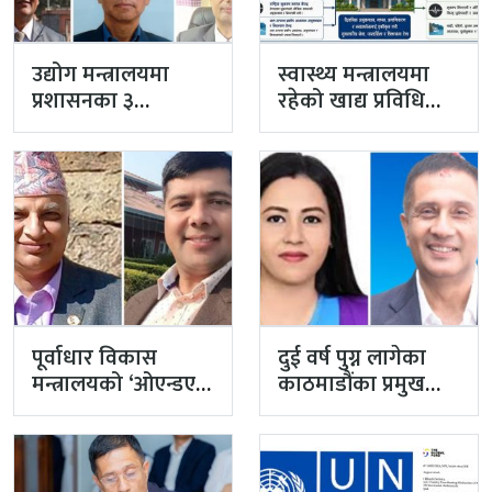
उद्योग मन्त्रालयमा
स्वास्थ्य मन्त्रालयमा
प्रशासनका ३
रहेको खाद्य प्रविधि
सहसचिव फाजिलमा
तथा गुण नियन्त्रण
विभाग विज्ञान…
पूर्वाधार विकास
दुई वर्ष पुग्न लागेका
मन्त्रालयको ‘ओएन्डएम’
काठमाडौंका प्रमुख
नटुंगिदा प्रशासनका
प्रशासकीय अधिकृत
सहसचिवको भएन
गुरागाईं अवकाशमा,…
व्यवस्थापन