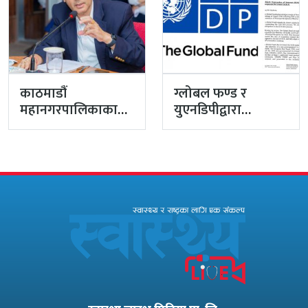
काठमाडौं
ग्लोबल फण्ड र
महानगरपालिकाका
युएनडिपीद्वारा
प्रमुख प्रशासकीय
सरकारको
अधिकृत गुरागाईं घर
पारदर्शितामाथि नांगो
गए
प्रहार, नियमविपरीत
विवादास्पद…