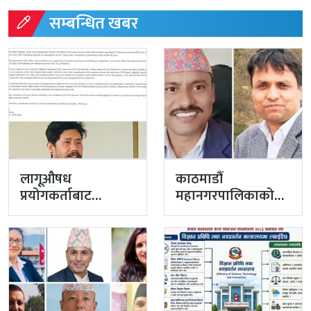
सम्बन्धित खबर
लागूऔषध
काठमाडौं
प्रयोगकर्ताबाट
महानगरपालिकाको
सीसीएम उपाध्यक्ष
प्रमुख प्रशासकीय
बनेका गुरुङको अवैध
अधिकृतमा अर्याल,
इमेलले उठायो
सहसचिव केसी
अध्यक्ष…
अख्तियारबाट ‘आउट’