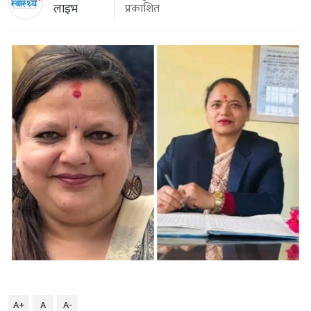
लाइभ
प्रकाशित
A+
A
A-