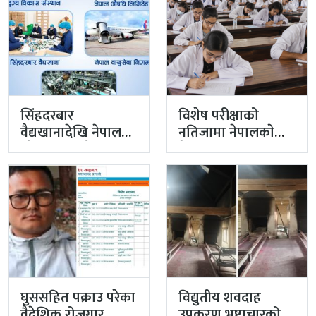
सिंहदरबार
विशेष परीक्षाको
वैद्यखानादेखि नेपाल
नतिजामा नेपालकाे
औषधि लिमिटेडसम्म
मेडिकल शिक्षाको
प्रधानमन्त्रीको
गुणस्तर अब्बल
प्राथमिकतामा
घुससहित पक्राउ परेका
विद्युतीय शवदाह
वैदेशिक रोजगार
उपकरण भ्रष्टाचारको