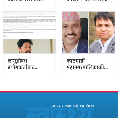
विभागका नासु मस्राङ्गी
मुद्दा हेर्दा हेर्दैमा राखेर
भ्रष्टाचारी ठहर
टुंग्याइँदै
लागूऔषध
काठमाडौं
प्रयोगकर्ताबाट
महानगरपालिकाको
सीसीएम उपाध्यक्ष
प्रमुख प्रशासकीय
बनेका गुरुङको अवैध
अधिकृतमा अर्याल,
इमेलले उठायो
सहसचिव केसी
अध्यक्ष…
अख्तियारबाट ‘आउट’