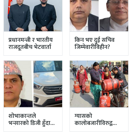
प्रधानमन्त्री र भारतीय
किन भए दुई सचिव
राजदूतबीच भेटवार्ता
जिम्मेवारीविहीन?
शोभाकान्तले
ग्यासको
भन्सारको डिजी हुँदा
कालोबजारीविरुद्व
लगेको गाडी
प्रहरीको एक्सन