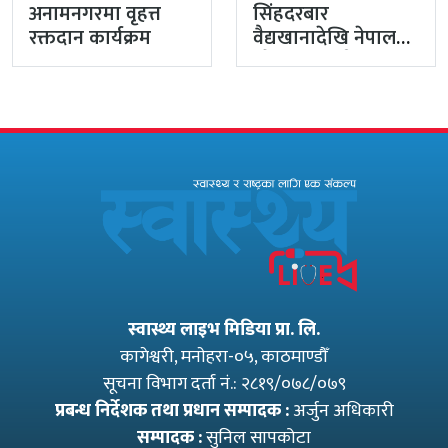
अनामनगरमा वृहत्त
सिंहदरबार
रक्तदान कार्यक्रम
वैद्यखानादेखि नेपाल
औषधि लिमिटेडसम्म
प्रधानमन्त्रीको
प्राथमिकतामा
स्वास्थ्य लाइभ मिडिया प्रा. लि.
कागेश्वरी, मनाेहरा-०५, काठमाण्डौँ
सूचना विभाग दर्ता नं.: २८१९/०७८/०७९
प्रबन्ध निर्देशक तथा प्रधान सम्पादक :
अर्जुन अधिकारी
सम्पादक :
सुनिल सापकोटा