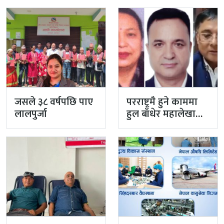
अहिलेसम्म गरेनन्
फिर्ता
जसले ३८ वर्षपछि पाए
परराष्ट्रमै हुने काममा
लालपुर्जा
हुल बाँधेर महालेखा
नियन्त्रक कार्यालयको
टोली मिसन…