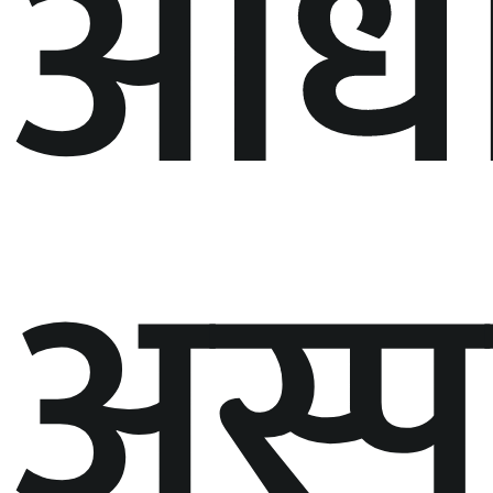
आधा
अस्