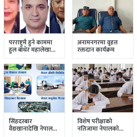
परराष्ट्रमै हुने काममा
अनामनगरमा वृहत्त
हुल बाँधेर महालेखा
रक्तदान कार्यक्रम
नियन्त्रक कार्यालयको
टोली मिसन…
सिंहदरबार
विशेष परीक्षाको
वैद्यखानादेखि नेपाल
नतिजामा नेपालकाे
औषधि लिमिटेडसम्म
मेडिकल शिक्षाको