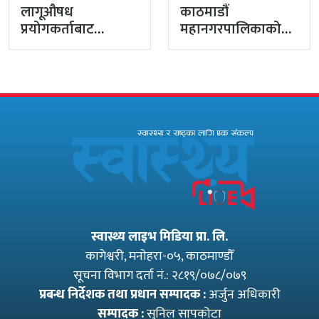
लागूऔषध
काठमाडौं
प्रयोगकर्ताबाट
महानगरपालिकाको
सीसीएम उपाध्यक्ष
प्रमुख प्रशासकीय
बनेका गुरुङको अवैध
अधिकृतमा अर्याल,
इमेलले उठायो
सहसचिव केसी
अध्यक्ष…
अख्तियारबाट ‘आउट’
स्वास्थ्य लाइभ मिडिया प्रा. लि.
कागेश्वरी, मनाेहरा-०५, काठमाण्डौँ
सूचना विभाग दर्ता नं.: २८१९/०७८/०७९
प्रबन्ध निर्देशक तथा प्रधान सम्पादक :
अर्जुन अधिकारी
सम्पादक :
सुनिल सापकोटा