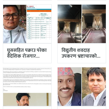
प्रधानमन्त्रीको
गुणस्तर अब्बल
प्राथमिकतामा
घुससहित पक्राउ परेका
विद्युतीय शवदाह
वैदेशिक रोजगार
उपकरण भ्रष्टाचारको
विभागका नासु मस्राङ्गी
मुद्दा हेर्दा हेर्दैमा राखेर
भ्रष्टाचारी ठहर
टुंग्याइँदै