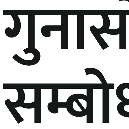
गुनासा
सम्बा