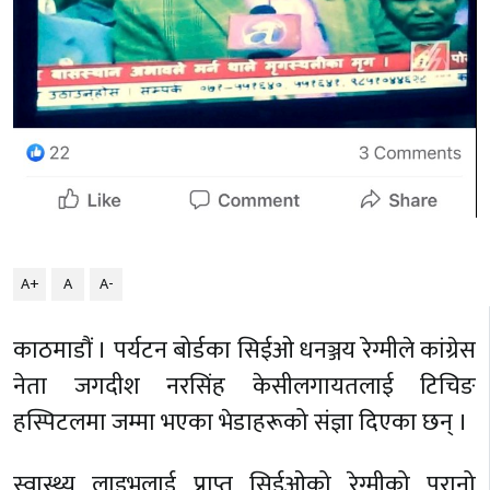
A+
A
A-
काठमाडौं । पर्यटन बोर्डका सिईओ धनञ्जय रेग्मीले कांग्रेस
नेता जगदीश नरसिंह केसीलगायतलाई टिचिङ
हस्पिटलमा जम्मा भएका भेडाहरूको संज्ञा दिएका छन् ।
स्वास्थ्य लाइभलाई प्राप्त सिईओको रेग्मीको पुरानो