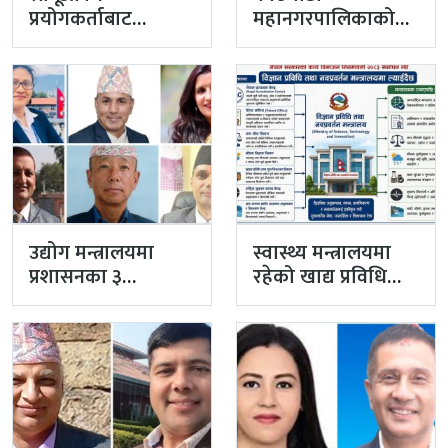
प्रयोगकर्ताबाट
महानगरपालिकाको
सीसीएम उपाध्यक्ष
प्रमुख प्रशासकीय
बनेका गुरुङको अवैध
अधिकृतमा अर्याल,
इमेलले उठायो
सहसचिव केसी
अध्यक्ष…
अख्तियारबाट ‘आउट’
उद्योग मन्त्रालयमा
स्वास्थ्य मन्त्रालयमा
प्रशासनका ३
रहेको खाद्य प्रविधि
सहसचिव फाजिलमा
तथा गुण नियन्त्रण
विभाग विज्ञान…