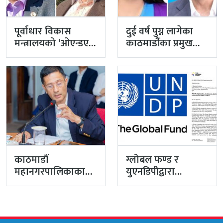
पूर्वाधार विकास
दुई वर्ष पुग्न लागेका
मन्त्रालयको ‘ओएन्डएम’
काठमाडौंका प्रमुख
नटुंगिदा प्रशासनका
प्रशासकीय अधिकृत
सहसचिवको भएन
गुरागाईं अवकाशमा,…
व्यवस्थापन
काठमाडौं
ग्लोबल फण्ड र
महानगरपालिकाका
युएनडिपीद्वारा
प्रमुख प्रशासकीय
सरकारको
अधिकृत गुरागाईं घर
पारदर्शितामाथि नांगो
गए
प्रहार, नियमविपरीत
विवादास्पद…