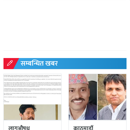
सम्बन्धित खबर
लागूऔषध
काठमाडौं