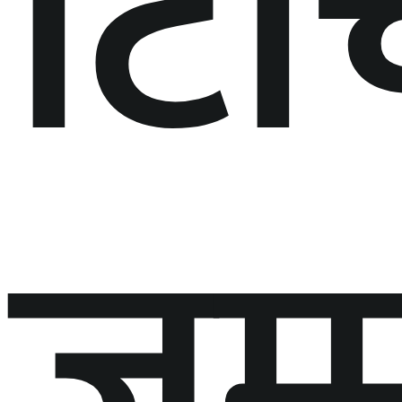
टि
जम्