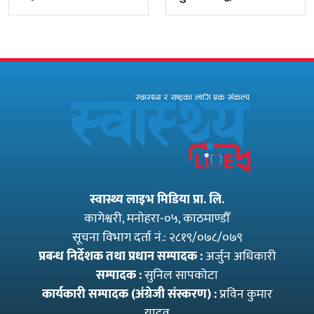
प्रमुख प्रशासकीय
सरकारको
अधिकृत गुरागाईं घर
पारदर्शितामाथि नांगो
गए
प्रहार, नियमविपरीत
विवादास्पद…
स्वास्थ्य लाइभ मिडिया प्रा. लि.
कागेश्वरी, मनाेहरा-०५, काठमाण्डौँ
सूचना विभाग दर्ता नं.: २८१९/०७८/०७९
प्रबन्ध निर्देशक तथा प्रधान सम्पादक :
अर्जुन अधिकारी
सम्पादक :
सुनिल सापकोटा
कार्यकारी सम्पादक (अंग्रेजी संस्करण) :
प्रविन कुमार
यादव