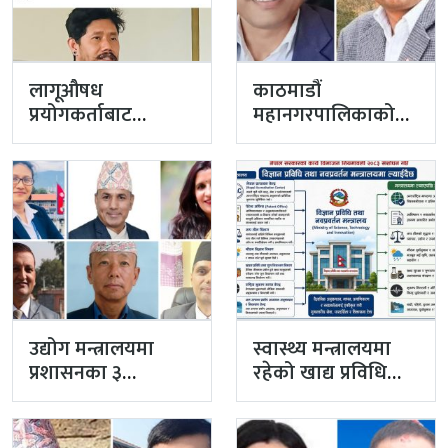
लागूऔषध
काठमाडौं
प्रयोगकर्ताबाट
महानगरपालिकाको
सीसीएम उपाध्यक्ष
प्रमुख प्रशासकीय
बनेका गुरुङको अवैध
अधिकृतमा अर्याल,
इमेलले उठायो
सहसचिव केसी
अध्यक्ष…
अख्तियारबाट ‘आउट’
उद्योग मन्त्रालयमा
स्वास्थ्य मन्त्रालयमा
प्रशासनका ३
रहेको खाद्य प्रविधि
सहसचिव फाजिलमा
तथा गुण नियन्त्रण
विभाग विज्ञान…