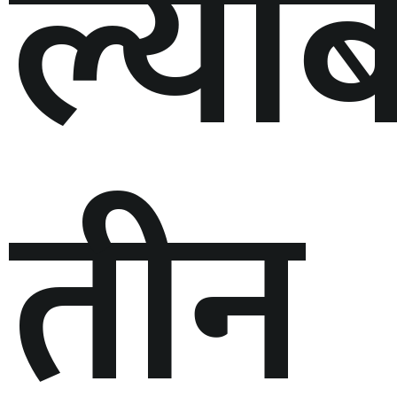
ल्या
तीन