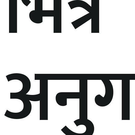
भित्र
अनु