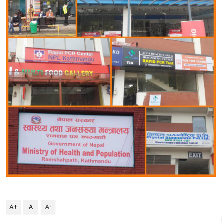
A+
A
A-