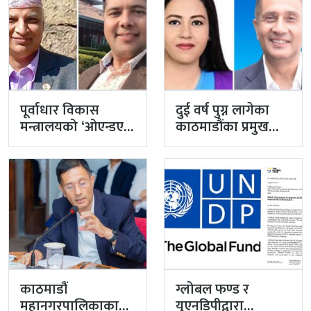
पूर्वाधार विकास
दुई वर्ष पुग्न लागेका
मन्त्रालयको ‘ओएन्डएम’
काठमाडौंका प्रमुख
नटुंगिदा प्रशासनका
प्रशासकीय अधिकृत
सहसचिवको भएन
गुरागाईं अवकाशमा,…
व्यवस्थापन
काठमाडौं
ग्लोबल फण्ड र
महानगरपालिकाका
युएनडिपीद्वारा