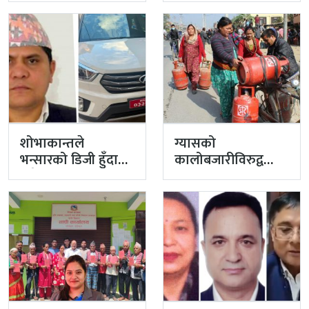
शोभाकान्तले
ग्यासको
भन्सारको डिजी हुँदा
कालोबजारीविरुद्व
लगेको गाडी
प्रहरीको एक्सन
अहिलेसम्म गरेनन्
फिर्ता