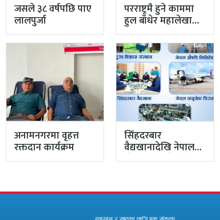
जसले ३८ वर्षपछि पाए
परराष्ट्रमै हुने काममा
लालपुर्जा
हुल बाँधेर महालेखा
नियन्त्रक कार्यालयको
टोली मिसन…
अनामनगरमा वृहत्त
सिंहदरबार
रक्तदान कार्यक्रम
वैद्यखानादेखि नेपाल
औषधि लिमिटेडसम्म
प्रधानमन्त्रीको
प्राथमिकतामा