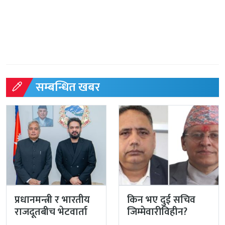
सम्बन्धित खबर
प्रधानमन्त्री र भारतीय
किन भए दुई सचिव
राजदूतबीच भेटवार्ता
जिम्मेवारीविहीन?