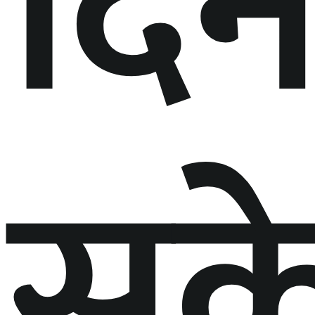
दि
सक