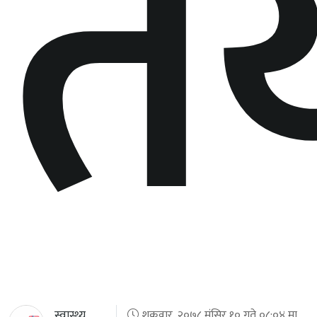
तय
स्वास्थ्य
शुक्रवार, २०७८ मंसिर १० गते ०८:०४ मा