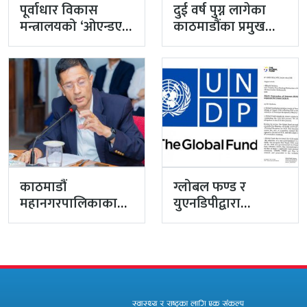
पूर्वाधार विकास
दुई वर्ष पुग्न लागेका
मन्त्रालयको ‘ओएन्डएम’
काठमाडौंका प्रमुख
नटुंगिदा प्रशासनका
प्रशासकीय अधिकृत
सहसचिवको भएन
गुरागाईं अवकाशमा,…
व्यवस्थापन
काठमाडौं
ग्लोबल फण्ड र
महानगरपालिकाका
युएनडिपीद्वारा
प्रमुख प्रशासकीय
सरकारको
अधिकृत गुरागाईं घर
पारदर्शितामाथि नांगो
गए
प्रहार, नियमविपरीत
विवादास्पद…