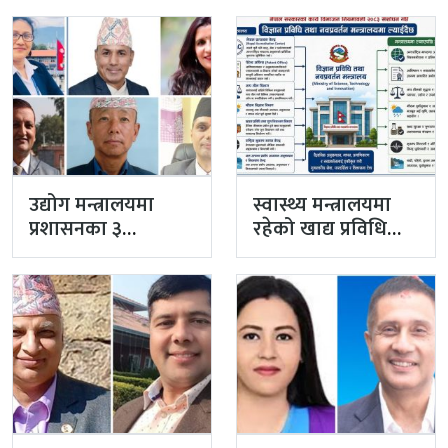
बनेका गुरुङको अवैध
अधिकृतमा अर्याल,
इमेलले उठायो
सहसचिव केसी
अध्यक्ष…
अख्तियारबाट ‘आउट’
उद्योग मन्त्रालयमा
स्वास्थ्य मन्त्रालयमा
प्रशासनका ३
रहेको खाद्य प्रविधि
सहसचिव फाजिलमा
तथा गुण नियन्त्रण
विभाग विज्ञान…