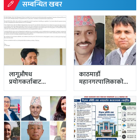
सम्बन्धित खबर
लागूऔषध
काठमाडौं
प्रयोगकर्ताबाट
महानगरपालिकाको
सीसीएम उपाध्यक्ष
प्रमुख प्रशासकीय
बनेका गुरुङको अवैध
अधिकृतमा अर्याल,
इमेलले उठायो
सहसचिव केसी
अध्यक्ष…
अख्तियारबाट ‘आउट’