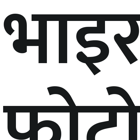
भाइ
फोट