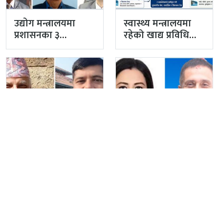
उद्योग मन्त्रालयमा
स्वास्थ्य मन्त्रालयमा
प्रशासनका ३
रहेको खाद्य प्रविधि
सहसचिव फाजिलमा
तथा गुण नियन्त्रण
विभाग विज्ञान…
पूर्वाधार विकास
दुई वर्ष पुग्न लागेका
मन्त्रालयको ‘ओएन्डएम’
काठमाडौंका प्रमुख
नटुंगिदा प्रशासनका
प्रशासकीय अधिकृत
सहसचिवको भएन
गुरागाईं अवकाशमा,…
व्यवस्थापन