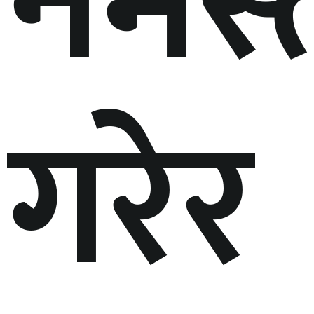
नमस्त
गरेर