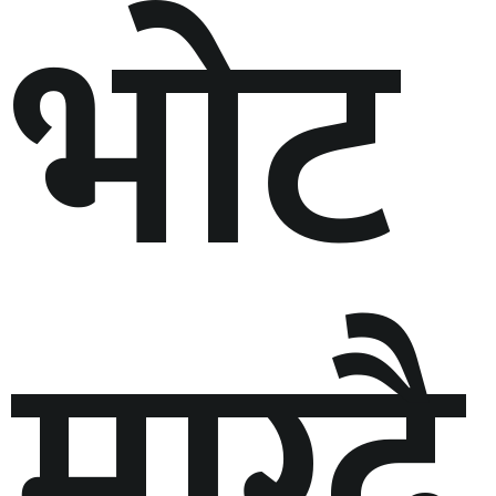
भोट
माग्दै