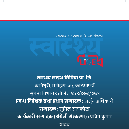
प्रमुख प्रशासकीय
सरकारको
अधिकृत गुरागाईं घर
पारदर्शितामाथि नांगो
गए
प्रहार, नियमविपरीत
विवादास्पद…
स्वास्थ्य लाइभ मिडिया प्रा. लि.
कागेश्वरी, मनाेहरा-०५, काठमाण्डौँ
सूचना विभाग दर्ता नं.: २८१९/०७८/०७९
प्रबन्ध निर्देशक तथा प्रधान सम्पादक :
अर्जुन अधिकारी
सम्पादक :
सुनिल सापकोटा
कार्यकारी सम्पादक (अंग्रेजी संस्करण) :
प्रविन कुमार
यादव