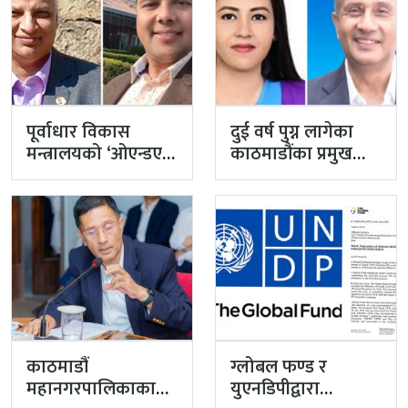
पूर्वाधार विकास
दुई वर्ष पुग्न लागेका
मन्त्रालयको ‘ओएन्डएम’
काठमाडौंका प्रमुख
नटुंगिदा प्रशासनका
प्रशासकीय अधिकृत
सहसचिवको भएन
गुरागाईं अवकाशमा,…
व्यवस्थापन
काठमाडौं
ग्लोबल फण्ड र
महानगरपालिकाका
युएनडिपीद्वारा