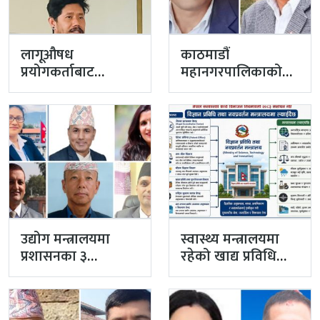
लागूऔषध
काठमाडौं
प्रयोगकर्ताबाट
महानगरपालिकाको
सीसीएम उपाध्यक्ष
प्रमुख प्रशासकीय
बनेका गुरुङको अवैध
अधिकृतमा अर्याल,
इमेलले उठायो
सहसचिव केसी
अध्यक्ष…
अख्तियारबाट ‘आउट’
उद्योग मन्त्रालयमा
स्वास्थ्य मन्त्रालयमा
प्रशासनका ३
रहेको खाद्य प्रविधि
सहसचिव फाजिलमा
तथा गुण नियन्त्रण
विभाग विज्ञान…