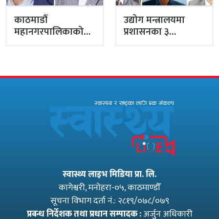
काठमाडौं
उद्योग मन्त्रालयमा
महानगरपालिकाको
प्रशासनका ३
प्रमुख प्रशासकीय
सहसचिव फाजिलमा
अधिकृतमा अर्याल,
सहसचिव केसी
अख्तियारबाट ‘आउट’
स्वास्थ्य लाइभ मिडिया प्रा. लि.
कागेश्वरी, मनाेहरा-०५, काठमाण्डौँ
सूचना विभाग दर्ता नं.: २८१९/०७८/०७९
प्रबन्ध निर्देशक तथा प्रधान सम्पादक :
अर्जुन अधिकारी