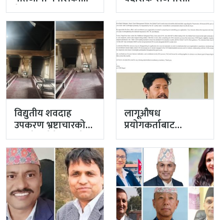
मेडिकल शिक्षाको
विभागका नासु मस्राङ्गी
गुणस्तर अब्बल
भ्रष्टाचारी ठहर
विद्युतीय शवदाह
लागूऔषध
उपकरण भ्रष्टाचारको
प्रयोगकर्ताबाट
मुद्दा हेर्दा हेर्दैमा राखेर
सीसीएम उपाध्यक्ष
टुंग्याइँदै
बनेका गुरुङको अवैध
इमेलले उठायो
अध्यक्ष…