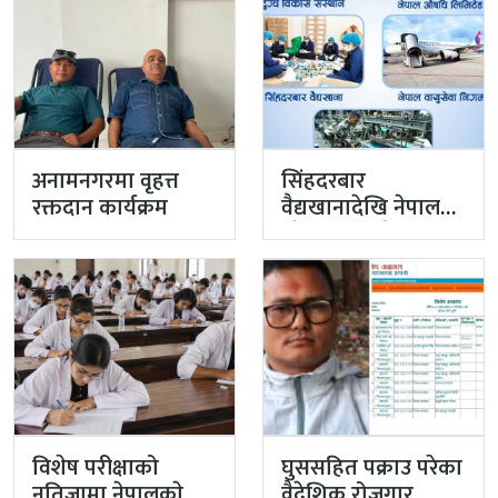
अनामनगरमा वृहत्त
सिंहदरबार
रक्तदान कार्यक्रम
वैद्यखानादेखि नेपाल
औषधि लिमिटेडसम्म
प्रधानमन्त्रीको
प्राथमिकतामा
विशेष परीक्षाको
घुससहित पक्राउ परेका
नतिजामा नेपालकाे
वैदेशिक रोजगार